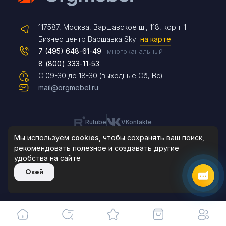
Telegram
117587, Москва, Варшавское ш., 118, корп. 1
Max
Бизнес центр Варшавка Sky
на карте
7 (495) 648-61-49
многоканальный
8 (800) 333-11-53
Чат на сайте
С 09-30 до 18-30 (выходные Сб, Вс)
mail@orgmebel.ru
Rutube
VKontakte
8 (495) 183-47-87
По будням с 09:30 до 18:30
Мы используем
cookies
, чтобы сохранять ваш поиск,
рекомендовать
полезное и создавать другие
удобства на сайте
© 2006-2026. Orgmebel.ru
Окей
Продажа офисной мебели.
Все права защищены.