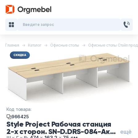
Введите запрос
Главная
Каталог
Офисные столы
Офисные столы Стайл прод
Кабинеты руководителя
Мебель для персонала
Столы для переговоров
Стойки ресепшн
Код товара:
Офисные кресла и стулья
966425
Style Project Рабочая станция
Офисные столы
2-х сторон. SN-D.DRS-084-Ак
ещё
474
х
163.2
х
75 см
Ш
х
Г
х
В: