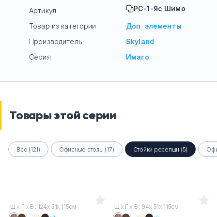
РС-1-Яс Шимо
Артикул
Товар из категории
Доп. элементы
Производитель
Skyland
Серия
Имаго
Товары этой серии
Все (121)
Офисные столы (17)
Стойки ресепшн (5)
Офи
Ш
х
Г
х
В : 124
х
51
х
115см
Ш
х
Г
х
В : 94
х
51
х
115см