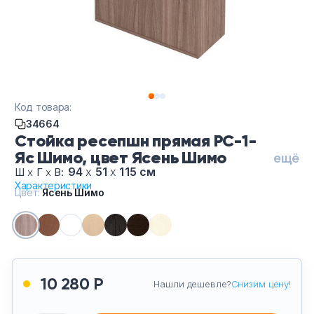
Тумбы офисные
Офисные шкафы
Офисные диваны
Код товара:
Сейфы и металлическая мебель
34664
Стойка ресепшн прямая РС-1-
Яс Шимо, цвет Ясень Шимо
Обеденная зона
ещё
94
х
51
х
115 см
Ш
х
Г
х
В:
Характеристики
Искусственные растения
Цвет:
Ясень Шимо
Кашпо
10 280 Р
Нашли дешевле?
Снизим цену!