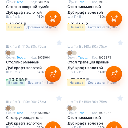
Серия:
Тесс ...
Код:
806274
Серия:
Тесс ...
Код:
805965
Стол на опорной тумбе
Стол письменный
Дуб крафт золотой
Дуб крафт золотой
Ш
х
Г
х
В :
160
х
80
х
75см
Ш
х
Г
х
В :
160
х
80
х
75см
41 081 Р
21 644 Р
На заказ
Доставка от 14 дней
На заказ
Доставка от 14 дней
Ш
х
Г
х
В : 140
х
80
х
75см
Ш
х
Г
х
В : 140
х
80
х
75см
Серия:
Тесс ...
Код:
805964
Серия:
Тесс ...
Код:
805973
Стол письменный
Стол трапеция правый
Дуб крафт золотой
Дуб крафт золотой
Ш
х
Г
х
В :
140
х
80
х
75см
Ш
х
Г
х
В :
140
х
80
х
75см
20 036 Р
20 790 Р
в наличии
Доставка 1 - 3 дня
На заказ
Доставка от 14 дней
Ш
х
Г
х
В : 180
х
90
х
75см
Ш
х
Г
х
В : 180
х
80
х
75см
Серия:
Тесс ...
Код:
805967
Серия:
Тесс ...
Код:
805966
Стол руководителя
Стол письменный
Дуб крафт золотой
Дуб крафт золотой
Ш
х
Г
х
В :
180
х
90
х
75см
Ш
х
Г
х
В :
180
х
80
х
75см