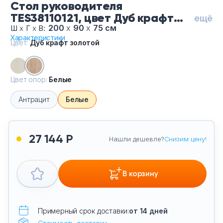
Стол руководителя
Тумбы офисные
TES38110121, цвет Дуб крафт
ещё
золотой, цвет опор Белые
200
х
90
х
75 см
Ш
х
Г
х
В:
Офисные шкафы
Характеристики
Цвет:
Дуб крафт золотой
Офисные диваны
Цвет опор:
Белые
Сейфы и металлическая мебель
Антрацит
Белые
Обеденная зона
27 144 Р
Искусственные растения
Нашли дешевле?
Снизим цену!
Кашпо
В корзину
Примерный срок доставки:
от 14 дней