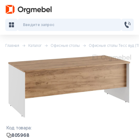
Введите запрос
Главная
Каталог
Офисные столы
Офисные столы Тесс вуд 
Кабинеты руководителя
Мебель для персонала
Столы для переговоров
Стойки ресепшн
Офисные кресла и стулья
Офисные столы
Код товара:
805968