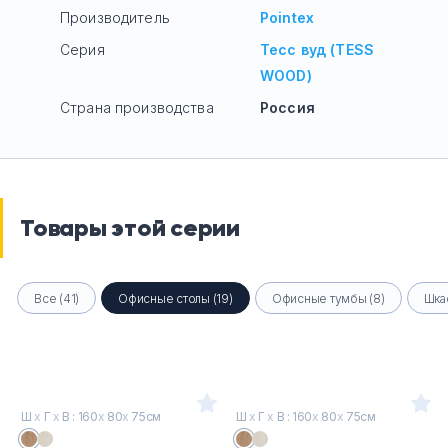
Производитель
Pointex
Серия
Тесс вуд (TESS
WOOD)
Страна производства
Россия
Товары этой серии
Все (41)
Офисные столы (19)
Офисные тумбы (8)
Шка
Ш
х
Г
х
В : 160
х
80
х
75см
Ш
х
Г
х
В : 160
х
80
х
75см