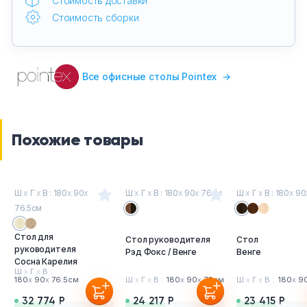
Стоимость доставки
Стоимость сборки
Все офисные столы Pointex
→
Похожие товары
Ш
х
Г
х
В : 180
х
90
х
Ш
х
Г
х
В : 180
х
90
х
76см
Ш
х
Г
х
В : 180
х
90
76.5см
Стол для
Стол руководителя
Стол
руководителя
Рэд Фокс / Венге
Венге
Сосна Карелия
Ш
х
Г
х
В :
180
х
90
х
76.5см
Ш
х
Г
х
В :
180
х
90
х
76см
Ш
х
Г
х
В :
180
х
9
32 774 Р
24 217 Р
23 415 Р