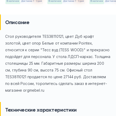
в наличии
Доставка 1 - 3 дня
в наличии
Доставка 1 - 3 дня
в наличии
Доставка 
Описание
Стол руководителя TES38110121, цвет Дуб крафт
золотой, цвет опор Белые
от компании Pointex,
относится к серии "Тесс вуд (TESS WOOD)" и прекрасно
подойдет для персонала. У стола ЛДСП-каркас. Толщина
столешницы 25 мм. Габаритные размеры: ширина 200
см, глубина 90 см, высота 75 см. Офисный стол
TES38110121
продается по цене
27144
руб. Доставляем
по всей России, торопитесь сделать заказ в интернет-
магазине orgmebel.ru
Технические характеристики