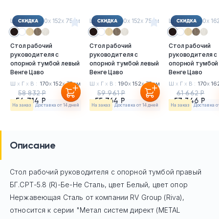
Ш
х
Г
х
В : 170
х
152
х
75см
Ш
х
Г
х
В : 190
х
152
х
75см
Ш
х
Г
х
В : 170
х
16
Стол рабочий
Стол рабочий
Стол рабочий
руководителя с
руководителя с
руководителя с
опорной тумбой левый
опорной тумбой левый
опорной тумбой
Венге Цаво
Венге Цаво
Венге Цаво
Ш
х
Г
х
В :
170
х
152
х
75см
Ш
х
Г
х
В :
190
х
152
х
75см
Ш
х
Г
х
В :
170
х
16
58 832 Р
59 961 Р
61 662 Р
54 714 Р
55 764 Р
57 346 Р
На заказ
Доставка от 14 дней
На заказ
Доставка от 14 дней
На заказ
Доставка о
Описание
Стол рабочий руководителя с опорной тумбой правый
БГ.СРТ-5.8 (R)-Бе-Не Сталь, цвет Белый, цвет опор
Нержавеющая Сталь
от компании RV Group (Riva),
относится к серии "Метал систем директ (METAL