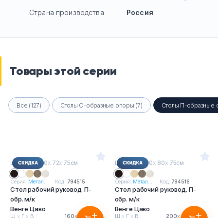
Страна производства
Россия
Товары этой серии
Все (127)
Столы О-образные опоры (7)
Столы П-образные о
Ш
х
Г
х
В : 160
х
72
х
75см
Ш
х
Г
х
В : 200
х
80
х
75см
Серия:
Метал...
Код:
794515
Серия:
Метал...
Код:
794516
Стол рабочий руковод. П-
Стол рабочий руковод. П-
обр. м/к
обр. м/к
Венге Цаво
Венге Цаво
Ш
х
Г
х
В :
160
х
72
х
75см
Ш
х
Г
х
В :
200
х
80
х
75см