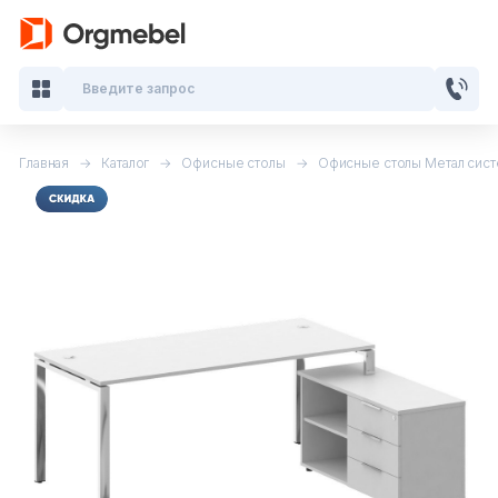
Введите запрос
Главная
Каталог
Офисные столы
Офисные столы Метал сист
Кабинеты руководителя
Мебель для персонала
Столы для переговоров
Стойки ресепшн
Офисные кресла и стулья
Офисные столы