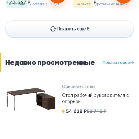
43 347 Р
38 306 Р
в наличии
Доставка 1 - 3 дня
На заказ
Доставка от 14 дней
Показать еще 6
Недавно просмотренные
Показать все
Офисные столы
Стол рабочий руководителя с
опорной...
54 628 Р
58 740 Р