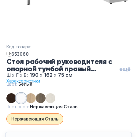
Тумбы офисные
Офисные шкафы
Офисные диваны
Код товара:
Сейфы и металлическая мебель
653060
Стол рабочий руководителя с
опорной тумбой правый
Обеденная зона
ещё
БГ.СРТ-5.8 (R)-Бе-Не Сталь, цвет
190
х
162
х
75 см
Ш
х
Г
х
В:
Характеристики
Белый, цвет опор
Искусственные растения
Цвет:
Белый
Нержавеющая Сталь
Кашпо
Цвет опор:
Нержавеющая Сталь
Нержавеющая Сталь