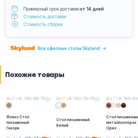
Примерный срок доставки:
от 14 дней
Стоимость доставки
Стоимость сборки
Все офисные столы Skyland
→
Похожие товары
Ш
х
Г
х
В : 138
х
68
х
76см
Ш
х
Г
х
В : 120
х
70
х
75см
Ш
х
Г
х
В : 160
х
60
Флекс Стол
Стол письменны
Стол письменный
письменный
металлоопорах
Белый
Гикори
Орех
Ш
х
Г
х
В :
138
х
68
х
76см
Ш
х
Г
х
В :
120
х
70
х
75см
Ш
х
Г
х
В :
160
х
6