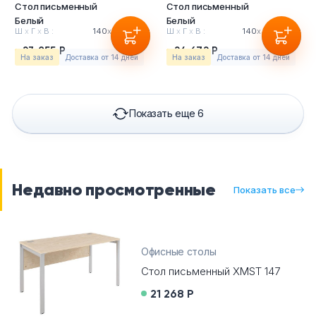
Стол письменный
Стол письменный
Белый
Белый
Ш
х
Г
х
В :
140
х
70
х
75см
Ш
х
Г
х
В :
140
х
90
х
75см
23 855 Р
24 672 Р
На заказ
Доставка от 14 дней
На заказ
Доставка от 14 дней
Показать еще 6
Недавно просмотренные
Показать все
Офисные столы
Стол письменный XMST 147
21 268 Р