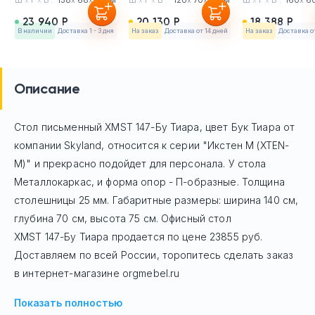
23 940 Р
20 130 Р
18 388 Р
в наличии
Доставка 1 - 3 дня
На заказ
Доставка от 14 дней
На заказ
Доставка о
Описание
Стол письменный XMST 147-Бу Тиара, цвет Бук Тиара
от
компании Skyland, относится к серии "Икстен М (XTEN-
M)" и прекрасно подойдет для персонала. У стола
Mеталлокаркас, и форма опор - П-образные. Толщина
столешницы 25 мм. Габаритные размеры: ширина 140 см,
глубина 70 см, высота 75 см. Офисный стол
XMST 147-Бу Тиара
продается по цене
23855
руб.
Доставляем по всей России, торопитесь сделать заказ
в интернет-магазине orgmebel.ru
Показать полностью