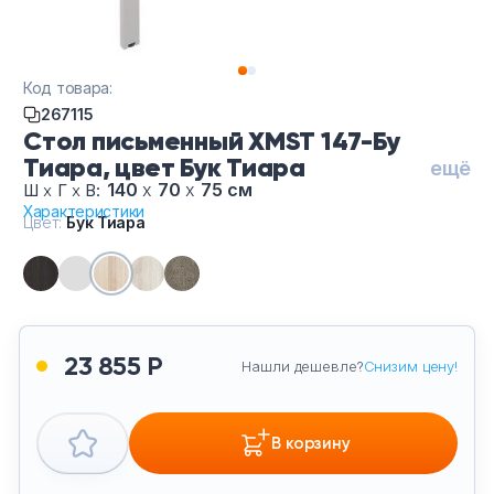
Тумбы офисные
Офисные шкафы
Код товара:
267115
Офисные диваны
Стол письменный XMST 147-Бу
Тиара, цвет Бук Тиара
ещё
Сейфы и металлическая мебель
140
х
70
х
75 см
Ш
х
Г
х
В:
Характеристики
Цвет:
Бук Тиара
Обеденная зона
Искусственные растения
23 855 Р
Кашпо
Нашли дешевле?
Снизим цену!
В корзину