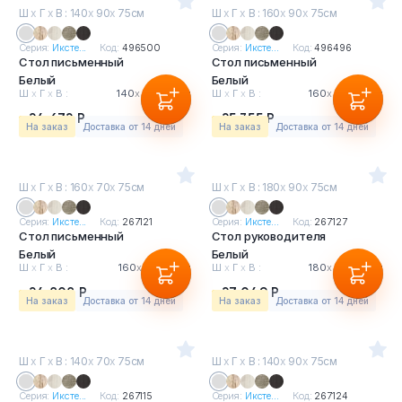
Ш
х
Г
х
В : 140
х
90
х
75см
Ш
х
Г
х
В : 160
х
90
х
75см
Серия:
Иксте...
Код:
496500
Серия:
Иксте...
Код:
496496
Стол письменный
Стол письменный
Белый
Белый
Ш
х
Г
х
В :
140
х
90
х
75см
Ш
х
Г
х
В :
160
х
90
х
75см
24 672 Р
25 355 Р
На заказ
Доставка от 14 дней
На заказ
Доставка от 14 дней
Ш
х
Г
х
В : 160
х
70
х
75см
Ш
х
Г
х
В : 180
х
90
х
75см
Серия:
Иксте...
Код:
267121
Серия:
Иксте...
Код:
267127
Стол письменный
Стол руководителя
Белый
Белый
Ш
х
Г
х
В :
160
х
70
х
75см
Ш
х
Г
х
В :
180
х
90
х
75см
24 808 Р
27 049 Р
На заказ
Доставка от 14 дней
На заказ
Доставка от 14 дней
Ш
х
Г
х
В : 140
х
70
х
75см
Ш
х
Г
х
В : 140
х
90
х
75см
Серия:
Иксте...
Код:
267115
Серия:
Иксте...
Код:
267124