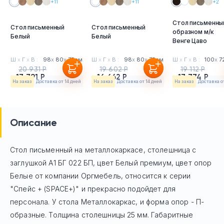
+11
+11
+2
Стол письменный
Стол письменный
Стол письменный
образном м/к
Белый
Белый
Венге Цаво
Ш
х
Г
х
В :
98
х
80
х
75см
Ш
х
Г
х
В :
98
х
80
х
75см
Ш
х
Г
х
В :
100
х
7
20 931 Р
19 602 Р
19 112 Р
17 791 Р
16 662 Р
17 774 Р
На заказ
Доставка от 14 дней
На заказ
Доставка от 14 дней
На заказ
Доставка о
Описание
Стол письменный на металлокаркасе, столешница с
заглушкой А1 БГ 022 БП, цвет Белый премиум, цвет опор
Белые
от компании Оргмебель, относится к серии
"Спейс + (SPACE+)" и прекрасно подойдет для
персонала. У стола Mеталлокаркас, и форма опор - П-
образные. Толщина столешницы 25 мм. Габаритные