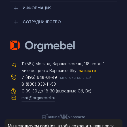
ИНФОРМАЦИЯ
СОТРУДНИЧЕСТВО
Telegram
117587, Москва, Варшавское ш., 118, корп. 1
Max
Бизнес центр Варшавка Sky
на карте
7 (495) 648-61-49
многоканальный
8 (800) 333-11-53
Чат на сайте
С 09-30 до 18-30 (выходные Сб, Вс)
mail@orgmebel.ru
Rutube
VKontakte
8 (495) 183-47-87
По будням с 09:30 до 18:30
Мы используем
cookies
, чтобы сохранять ваш поиск,