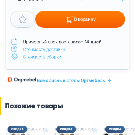
В корзину
Примерный срок доставки:
от 14 дней
Стоимость доставки
Стоимость сборки
Все офисные столы Оргмебель
→
Похожие товары
Ш
х
Г
х
В : 98
х
80
х
75см
Ш
х
Г
х
В : 98
х
80
х
75см
Ш
х
Г
х
В : 100
х
72