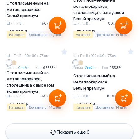
Стол письменный на
Стол письменный на
металлокаркасе,
металлокаркасе
столешница с заглушкой
Белый премиум
Белый премиум
Ш
х
Г
х
В :
80
х
60
х
75см
Ш
х
Г
х
В :
80
х
60
х
75см
17 512 Р
21 458 Р
На заказ
Доставка от 14 дней
На заказ
Доставка от 14 дней
Ш
х
Г
х
В : 80
х
60
х
75см
Ш
х
Г
х
В : 100
х
60
х
75см
Серия:
Спейс...
Код:
955364
Серия:
Спейс...
Код:
955374
Стол письменный на
Стол письменный на
металлокаркасе,
металлокаркасе
столешница с вырезом
Белый премиум
Белый премиум
Ш
х
Г
х
В :
80
х
60
х
75см
Ш
х
Г
х
В :
100
х
60
х
75см
17 692 Р
18 367 Р
На заказ
Доставка от 14 дней
На заказ
Доставка от 14 дней
Показать еще 6