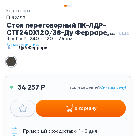
Тумбы офисные
Код товара:
42492
Офисные шкафы
Стол переговорный ПК-ЛДР-
СТГ240Х120/38-Ду Ферраре,
ещё
Офисные диваны
цвет Дуб Ферраре
240
х
120
х
75 см
Ш
х
Г
х
В:
Характеристики
Цвет:
Дуб Ферраре
Сейфы и металлическая мебель
Обеденная зона
Искусственные растения
34 257 Р
Нашли дешевле?
Снизим цену!
Кашпо
В корзину
Примерный срок доставки:
1 - 3 дня