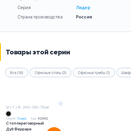
Серия
Лидер
Страна производства
Россия
Товары этой серии
Все (16)
Офисные столы (3)
Офисные тумбы (1)
Шкафы
Ш
х
Г
х
В : 240
х
120
х
75см
Серия:
Лидер
Код:
42492
Стол переговорный
Дуб Ферраре