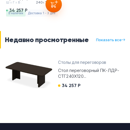
Ш
х
Г
х
В :
240
х
120
х
75см
34 257 Р
в наличии
Доставка 1 - 3 дня
Недавно просмотренные
Показать все
Столы для переговоров
Стол переговорный ПК-ЛДР-
СТГ240Х120...
34 257 Р