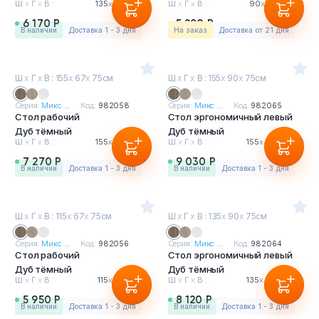
Ш
х
Г
х
В :
135
х
67
х
75см
Ш
х
Г
х
В :
90
х
67
х
75см
6 170 Р
5 280 Р
в наличии
Доставка 1 - 3 дня
На заказ
Доставка от 21 дня
Ш
х
Г
х
В : 155
х
67
х
75см
Ш
х
Г
х
В : 155
х
90
х
75см
Серия:
Микс ...
Код:
982058
Серия:
Микс ...
Код:
982065
Стол рабочий
Стол эргономичный левый
Дуб тёмный
Дуб тёмный
Ш
х
Г
х
В :
155
х
67
х
75см
Ш
х
Г
х
В :
155
х
90
х
75см
7 270 Р
9 030 Р
в наличии
Доставка 1 - 3 дня
в наличии
Доставка 1 - 3 дня
Ш
х
Г
х
В : 115
х
67
х
75см
Ш
х
Г
х
В : 135
х
90
х
75см
Серия:
Микс ...
Код:
982056
Серия:
Микс ...
Код:
982064
Стол рабочий
Стол эргономичный левый
Дуб тёмный
Дуб тёмный
Ш
х
Г
х
В :
115
х
67
х
75см
Ш
х
Г
х
В :
135
х
90
х
75см
5 950 Р
8 120 Р
в наличии
Доставка 1 - 3 дня
в наличии
Доставка 1 - 3 дня