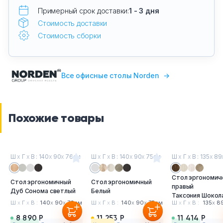
Примерный срок доставки:
1 - 3 дня
Стоимость доставки
Стоимость сборки
Все офисные столы Norden
→
Похожие товары
Ш
х
Г
х
В : 140
х
90
х
76см
Ш
х
Г
х
В : 140
х
90
х
75см
Ш
х
Г
х
В : 135
х
89
Стол эргономич
Стол эргономичный
Стол эргономичный
правый
Дуб Сонома светлый
Белый
Таксония Шокол
Ш
х
Г
х
В :
140
х
90
х
76см
Ш
х
Г
х
В :
140
х
90
х
75см
Ш
х
Г
х
В :
135
х
8
8 890 Р
11 253 Р
11 414 Р