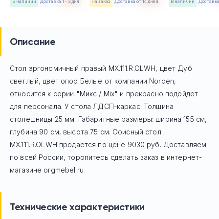
в наличии
Доставка 1 - 3 дня
На заказ
Доставка от 14 дней
в наличии
Доставка
Описание
Стол эргономичный правый MX.111.R.OLWH, цвет Дуб
светлый, цвет опор Белые
от компании Norden,
относится к серии "Микс / Mix" и прекрасно подойдет
для персонала. У стола ЛДСП-каркас. Толщина
столешницы 25 мм. Габаритные размеры: ширина 155 см,
глубина 90 см, высота 75 см. Офисный стол
MX.111.R.OLWH
продается по цене
9030
руб. Доставляем
по всей России, торопитесь сделать заказ в интернет-
магазине orgmebel.ru
Технические характеристики