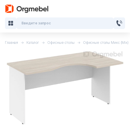
Введите запрос
Главная
Каталог
Офисные столы
Офисные столы Микс (Mix)
Кабинеты руководителя
Мебель для персонала
Столы для переговоров
Стойки ресепшн
Офисные кресла и стулья
Офисные столы