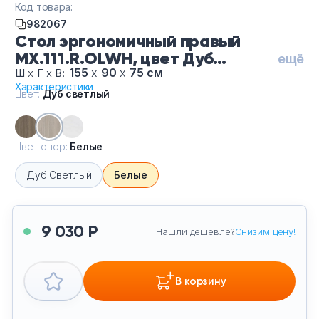
Код товара:
Тумбы офисные
982067
Стол эргономичный правый
Офисные шкафы
MX.111.R.OLWH, цвет Дуб
ещё
светлый, цвет опор Белые
155
х
90
х
75 см
Ш
х
Г
х
В:
Офисные диваны
Характеристики
Цвет:
Дуб светлый
Сейфы и металлическая мебель
Цвет опор:
Белые
Обеденная зона
Дуб Светлый
Белые
Искусственные растения
9 030 Р
Нашли дешевле?
Снизим цену!
Кашпо
В корзину