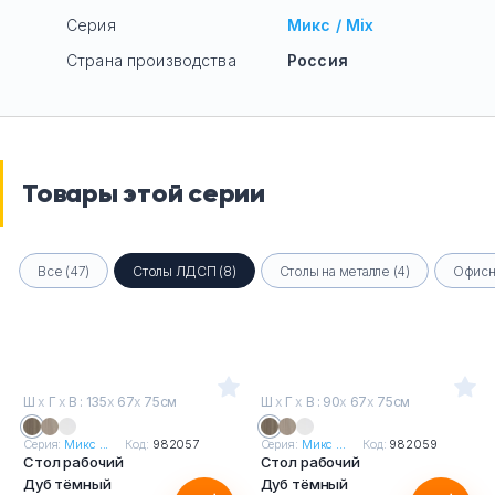
Серия
Микс / Mix
Страна производства
Россия
Товары этой серии
Все (47)
Столы ЛДСП (8)
Столы на металле (4)
Офисн
Ш
х
Г
х
В : 135
х
67
х
75см
Ш
х
Г
х
В : 90
х
67
х
75см
Серия:
Микс ...
Код:
982057
Серия:
Микс ...
Код:
982059
Стол рабочий
Стол рабочий
Дуб тёмный
Дуб тёмный