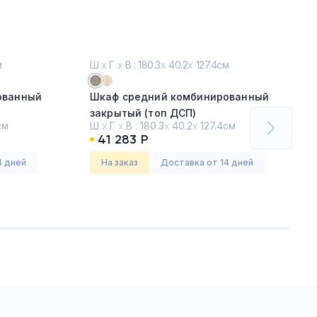
м
Ш
х
Г
х
В : 180.3
х
40.2
х
127.4см
ованный
Шкаф средний комбинированный
закрытый (топ ДСП)
см
Ш
х
Г
х
В :
180.3
х
40.2
х
127.4см
Мокко премиум
41 283 Р
Серия:
Альта (Alta)
4 дней
На заказ
Доставка от 14 дней