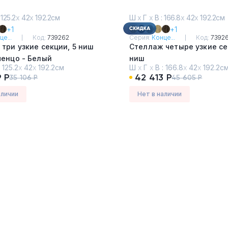
 125.2
х
42
х
192.2см
Ш
х
Г
х
В : 166.8
х
42
х
192.2см
+1
+1
це...
Код:
739262
Серия:
Конце...
Код:
7392
три узкие секции, 5 ниш
Стеллаж четыре узкие се
ченцо - Белый
ниш
:
125.2
х
42
х
192.2см
Ш
х
Г
х
В :
166.8
х
42
х
192.2с
Дуб Винченцо - Белый
 Р
42 413 Р
35 106 Р
45 605 Р
аличии
Нет в наличии