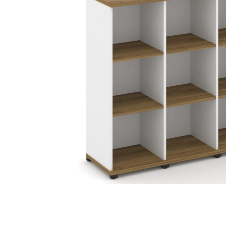
Тумбы офисные
Офисные шкафы
Офисные диваны
Сейфы и металлическая
мебель
Обеденная зона
Искусственные растения
Кашпо