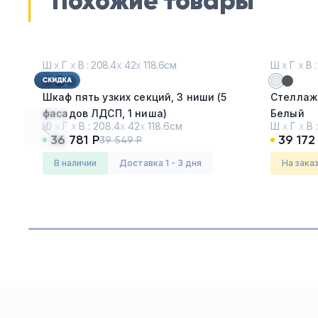
Похожие товары
Ш
х
Г
х
В : 208.4
х
42
х
118.6см
Ш
х
Г
х
В :
Шкаф пять узких секций, 3 ниши (5
Стеллаж
фасадов ЛДСП, 1 ниша)
Белый
Ш
х
Г
х
В :
208.4
х
42
х
118.6см
Ш
х
Г
х
В 
Дуб Винченцо - Белый
36 781 Р
39 172
39 549 Р
Серия:
Концепт (CONCEPT)
Серия:
Т
в наличии
Доставка 1 - 3 дня
На зака