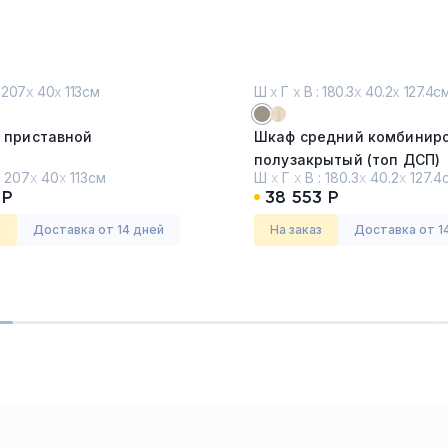
 207
х
40
х
113см
Ш
х
Г
х
В : 180.3
х
40.2
х
127.4с
 приставной
Шкаф средний комбинир
полузакрытый (топ ДСП)
:
207
х
40
х
113см
Ш
х
Г
х
В :
180.3
х
40.2
х
127.4
Мокко премиум
 Р
38 553 Р
есс вуд (TESS WOOD)
Серия:
Альта (Alta)
з
Доставка от 14 дней
На заказ
Доставка от 1