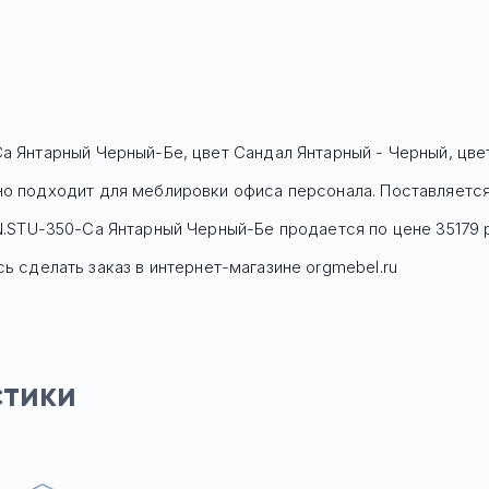
Са Янтарный Черный-Бе, цвет Сандал Янтарный - Черный, цве
но подходит для меблировки офиса персонала. Поставляется 
.STU-350-Са Янтарный Черный-Бе
продается по цене
35179
ь сделать заказ в интернет-магазине orgmebel.ru
стики