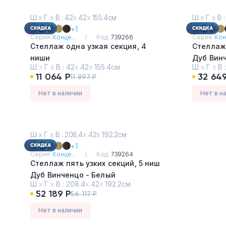
Ш
х
Г
х
В : 42
х
42
х
155.4см
Ш
х
Г
х
В :
+1
Серия:
Конце...
Код:
739266
Серия:
Кон
Стеллаж одна узкая секция, 4
Стеллаж 
ниши
Дуб Вин
Ш
х
Г
х
В :
42
х
42
х
155.4см
Ш
х
Г
х
В 
Дуб Винченцо - Белый
11 064 Р
32 649
11 897 Р
Нет в наличии
Нет в н
Ш
х
Г
х
В : 208.4
х
42
х
192.2см
+1
Серия:
Конце...
Код:
739264
Стеллаж пять узких секций, 5 ниш
Дуб Винченцо - Белый
Ш
х
Г
х
В :
208.4
х
42
х
192.2см
52 189 Р
56 117 Р
Нет в наличии