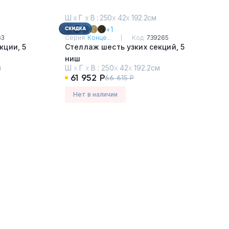
Ш
х
Г
х
В : 250
х
42
х
192.2см
+1
63
Серия:
Конце...
Код:
739265
кции, 5
Стеллаж шесть узких секций, 5
ниш
м
Ш
х
Г
х
В :
250
х
42
х
192.2см
Дуб Винченцо - Белый
61 952 Р
66 615 Р
Нет в наличии