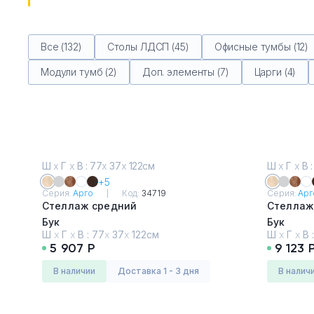
Все (132)
Столы ЛДСП (45)
Офисные тумбы (12)
Модули тумб (2)
Доп. элементы (7)
Царги (4)
Ш
х
Г
х
В : 77
х
37
х
122см
Ш
х
Г
х
В :
+5
Серия:
Арго
Код:
34719
Серия:
Арг
Стеллаж средний
Стеллаж
Бук
Бук
Ш
х
Г
х
В :
77
х
37
х
122см
Ш
х
Г
х
В 
5 907 Р
9 123 
в наличии
Доставка 1 - 3 дня
в налич