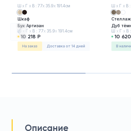
Ш
х
Г
х
В : 77
х
35.9
х
191.4см
Ш
х
Г
х
В :
Шкаф
Стеллаж 
Бук Артизан
Дуб тём
Ш
х
Г
х
В :
77
х
35.9
х
191.4см
Ш
х
Г
х
В 
10 218 Р
10 620
Серия:
Нова С (Nova S)
Серия:
Си
На заказ
Доставка от 14 дней
в налич
Описание