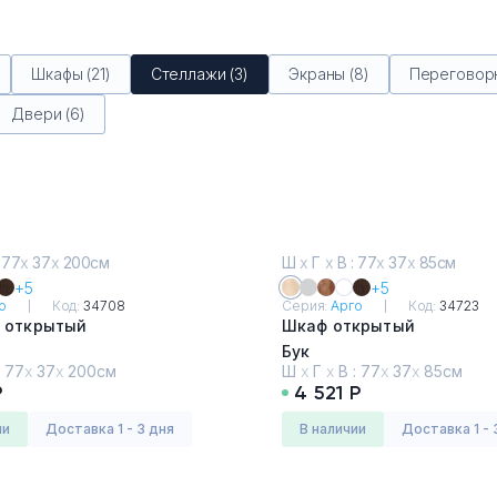
Шкафы (21)
Стеллажи (3)
Экраны (8)
Переговорн
Двери (6)
 77
х
37
х
200см
Ш
х
Г
х
В : 77
х
37
х
85см
+5
+5
о
Код:
34708
Серия:
Арго
Код:
34723
 открытый
Шкаф открытый
Бук
:
77
х
37
х
200см
Ш
х
Г
х
В :
77
х
37
х
85см
Р
4 521 Р
ии
Доставка 1 - 3 дня
в наличии
Доставка 1 - 