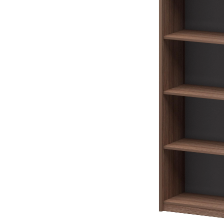
Тумбы офисные
Офисные шкафы
Офисные диваны
Сейфы и металлическая
мебель
Обеденная зона
Искусственные растения
Кашпо