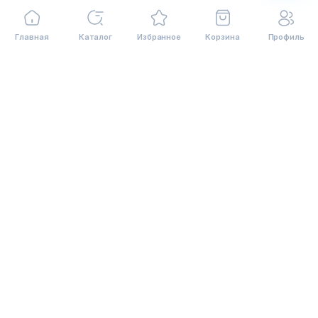
СОТРУДНИЧЕСТВО
Главная
Каталог
Избранное
Корзина
Профиль
117587, Москва, Варшавское ш., 118, корп. 1
Бизнес центр Варшавка Sky
на карте
7 (495) 648-61-49
многоканальный
8 (800) 333-11-53
С 09-30 до 18-30 (выходные Сб, Вс)
mail@orgmebel.ru
Rutube
VKontakte