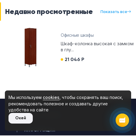
Недавно просмотренные
Показать все
Telegram
Офисные шкафы
Max
Шкаф-колонка высокая с замком
в глу...
Чат на сайте
21 046 Р
8 (495) 183-47-87
По будням с 09:30 до 18:30
Мы используем
cookies
, чтобы сохранять ваш поиск,
рекомендовать
полезное и создавать другие
удобства на сайте
КАТАЛОГ МЕБЕЛИ
Окей
ИНФОРМАЦИЯ