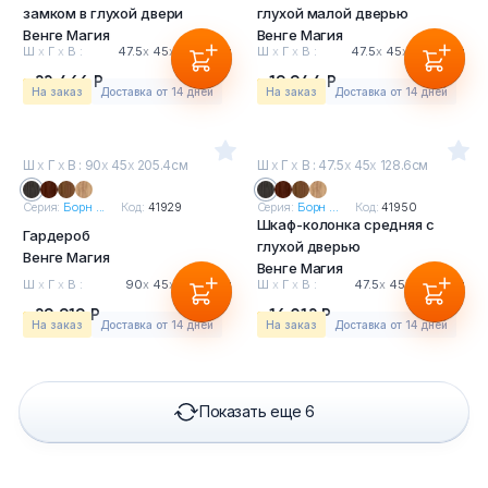
замком в глухой двери
глухой малой дверью
Венге Магия
Венге Магия
Ш
х
Г
х
В :
47.5
х
45
х
205.4см
Ш
х
Г
х
В :
47.5
х
45
х
205.4см
22 466 Р
19 944 Р
На заказ
Доставка от 14 дней
На заказ
Доставка от 14 дней
Ш
х
Г
х
В : 90
х
45
х
205.4см
Ш
х
Г
х
В : 47.5
х
45
х
128.6см
Серия:
Борн ...
Код:
41929
Серия:
Борн ...
Код:
41950
Шкаф-колонка средняя с
Гардероб
глухой дверью
Венге Магия
Венге Магия
Ш
х
Г
х
В :
90
х
45
х
205.4см
Ш
х
Г
х
В :
47.5
х
45
х
128.6см
29 919 Р
16 012 Р
На заказ
Доставка от 14 дней
На заказ
Доставка от 14 дней
Показать еще 6