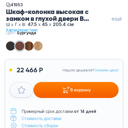
41953
Шкаф-колонка высокая с
замком в глухой двери B
ещё
431.7(RZ)-Бу, цвет Бургунди
47.5
х
45
х
205.4 см
Ш
х
Г
х
В:
Характеристики
Цвет:
Бургунди
22 466 Р
Нашли дешевле?
Снизим цену!
В корзину
Примерный срок доставки:
от 14 дней
Стоимость доставки
Стоимость сборки