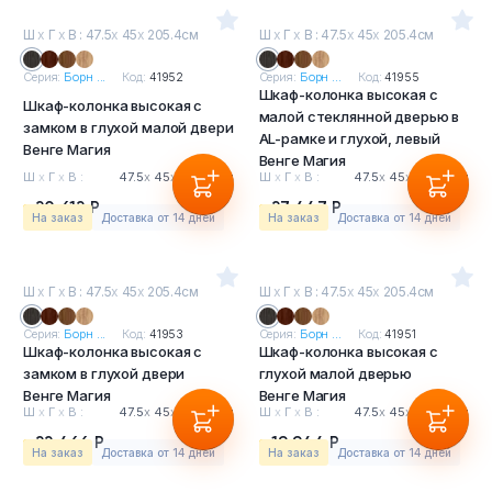
Ш
х
Г
х
В : 47.5
х
45
х
205.4см
Ш
х
Г
х
В : 47.5
х
45
х
205.4см
Серия:
Борн ...
Код:
41952
Серия:
Борн ...
Код:
41955
Шкаф-колонка высокая с
Шкаф-колонка высокая с
малой стеклянной дверью в
замком в глухой малой двери
AL-рамке и глухой, левый
Венге Магия
Венге Магия
Ш
х
Г
х
В :
47.5
х
45
х
205.4см
Ш
х
Г
х
В :
47.5
х
45
х
205.4см
20 612 Р
27 447 Р
На заказ
Доставка от 14 дней
На заказ
Доставка от 14 дней
Ш
х
Г
х
В : 47.5
х
45
х
205.4см
Ш
х
Г
х
В : 47.5
х
45
х
205.4см
Серия:
Борн ...
Код:
41953
Серия:
Борн ...
Код:
41951
Шкаф-колонка высокая с
Шкаф-колонка высокая с
замком в глухой двери
глухой малой дверью
Венге Магия
Венге Магия
Ш
х
Г
х
В :
47.5
х
45
х
205.4см
Ш
х
Г
х
В :
47.5
х
45
х
205.4см
22 466 Р
19 944 Р
На заказ
Доставка от 14 дней
На заказ
Доставка от 14 дней