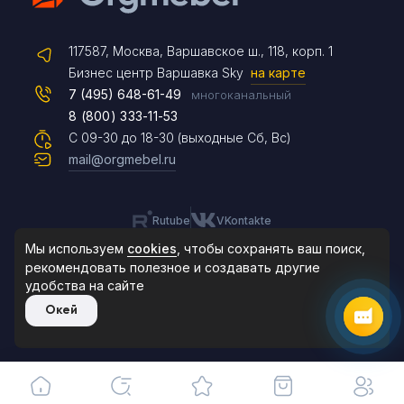
Telegram
117587, Москва, Варшавское ш., 118, корп. 1
Max
Бизнес центр Варшавка Sky
на карте
7 (495) 648-61-49
многоканальный
8 (800) 333-11-53
Чат на сайте
С 09-30 до 18-30 (выходные Сб, Вс)
mail@orgmebel.ru
Rutube
VKontakte
8 (495) 183-47-87
По будням с 09:30 до 18:30
Мы используем
cookies
, чтобы сохранять ваш поиск,
рекомендовать
полезное и создавать другие
удобства на сайте
© 2006-2026. Orgmebel.ru
Окей
Продажа офисной мебели.
Все права защищены.