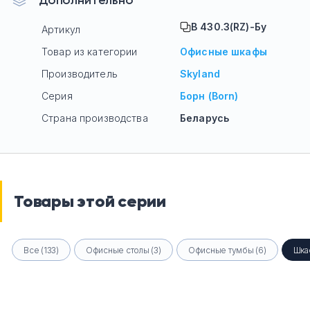
Дополнительно
B 430.3(RZ)-Бу
Артикул
Товар из категории
Офисные шкафы
Производитель
Skyland
Серия
Борн (Born)
Страна производства
Беларусь
Товары этой серии
Все (133)
Офисные столы (3)
Офисные тумбы (6)
Шка