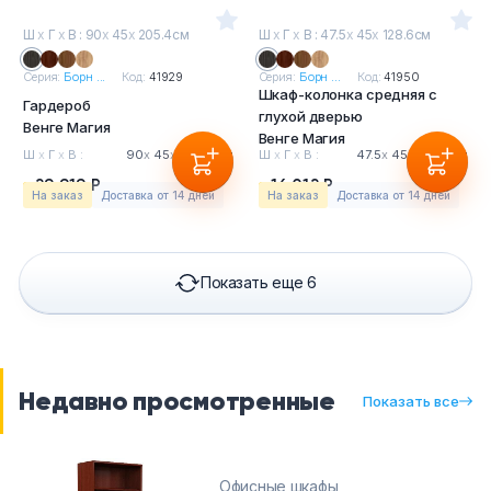
Ш
х
Г
х
В : 90
х
45
х
205.4см
Ш
х
Г
х
В : 47.5
х
45
х
128.6см
Серия:
Борн ...
Код:
41929
Серия:
Борн ...
Код:
41950
Шкаф-колонка средняя с
Гардероб
глухой дверью
Венге Магия
Венге Магия
Ш
х
Г
х
В :
90
х
45
х
205.4см
Ш
х
Г
х
В :
47.5
х
45
х
128.6см
29 919 Р
16 012 Р
На заказ
Доставка от 14 дней
На заказ
Доставка от 14 дней
Показать еще 6
Недавно просмотренные
Показать все
Офисные шкафы