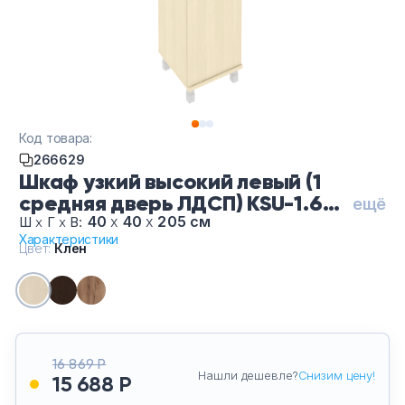
Тумбы офисные
Офисные шкафы
Офисные диваны
Код товара:
Сейфы и металлическая мебель
266629
Шкаф узкий высокий левый (1
средняя дверь ЛДСП) KSU-1.6
Обеденная зона
ещё
(L)-Кл, цвет Клен
40
х
40
х
205 см
Ш
х
Г
х
В:
Характеристики
Искусственные растения
Цвет:
Клен
Кашпо
16 869 Р
Нашли дешевле?
Снизим цену!
15 688 Р