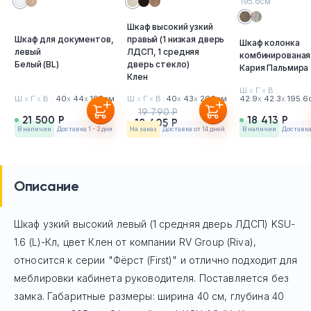
195.6см
Шкаф высокий узкий
Шкаф для документов,
правый (1 низкая дверь
Шкаф колонка
левый
ЛДСП, 1 средняя
комбинированая
Белый (BL)
дверь стекло)
Кария Пальмира
Клен
Ш
х
Г
х
В :
Ш
х
Г
х
В :
40
х
44
х
195см
Ш
х
Г
х
В :
40
х
43
х
206см
42.9
х
42.3
х
195.6
19 790 Р
21 500 Р
18 413 Р
18 405 Р
в наличии
Доставка 1 - 3 дня
На заказ
Доставка от 14 дней
в наличии
Доставка 
Описание
Шкаф узкий высокий левый (1 средняя дверь ЛДСП) KSU-
1.6 (L)-Кл, цвет Клен
от компании RV Group (Riva),
относится к серии "Фёрст (First)" и отлично подходит для
меблировки кабинета руководителя. Поставляется без
замка. Габаритные размеры: ширина 40 см, глубина 40