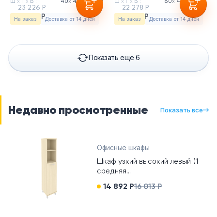
Ш
х
Г
х
В :
40
х
40
х
205см
Ш
х
Г
х
В :
80
х
40
х
205см
23 226 Р
22 278 Р
21 600 Р
20 719 Р
На заказ
Доставка от 14 дней
На заказ
Доставка от 14 дней
Показать еще 6
Недавно просмотренные
Показать все
Офисные шкафы
Шкаф узкий высокий левый (1
средняя...
14 892 Р
16 013 Р