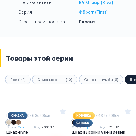
Производитель
RV Group (Riva)
Серия
Фёрст (First)
Страна производства
Россия
Товары этой серии
Все (141)
Офисные столы (10)
Офисные тумбы (6)
Шк
Ш
х
Г
х
В : 120
х
60
х
205см
Ш
х
Г
х
В : 40.1
х
43.2
х
206см
Серия:
Фёрст...
Код:
266537
Серия:
Фёрст...
Код:
985012
Шкаф-купе
Шкаф высокий узкий левый