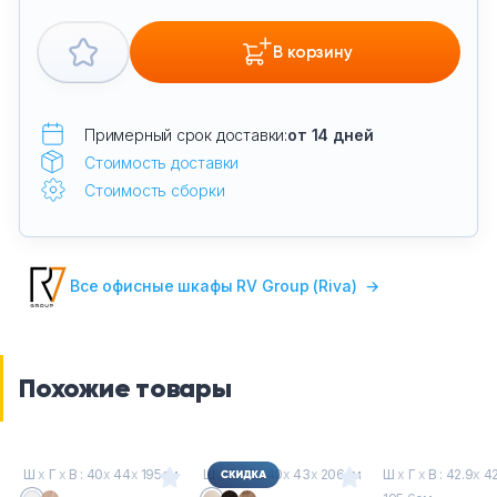
В корзину
Примерный срок доставки:
от 14 дней
Стоимость доставки
Стоимость сборки
Все офисные шкафы RV Group (Riva)
→
Похожие товары
Ш
х
Г
х
В : 40
х
44
х
195см
Ш
х
Г
х
В : 40
х
43
х
206см
Ш
х
Г
х
В : 42.9
х
42