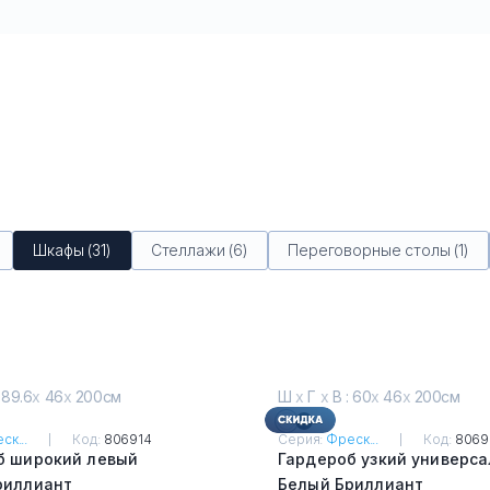
Шкафы (31)
Стеллажи (6)
Переговорные столы (1)
 89.6
х
46
х
200см
Ш
х
Г
х
В : 60
х
46
х
200см
ск...
Код:
806914
Серия:
Фреск...
Код:
8069
б широкий левый
Гардероб узкий универс
риллиант
Белый Бриллиант