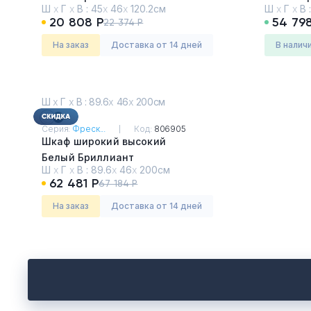
Ш
х
Г
х
В :
45
х
46
х
120.2см
Ш
х
Г
х
В 
20 808 Р
54 79
22 374 Р
На заказ
Доставка от 14 дней
в налич
Ш
х
Г
х
В : 89.6
х
46
х
200см
Серия:
Фреск...
Код:
806905
Шкаф широкий высокий
Белый Бриллиант
Ш
х
Г
х
В :
89.6
х
46
х
200см
62 481 Р
67 184 Р
На заказ
Доставка от 14 дней