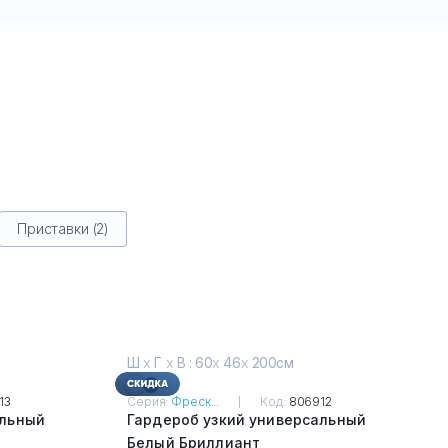
Приставки (2)
Ш
х
Г
х
В : 60
х
46
х
200см
13
Серия:
Фреск...
Код:
806912
альный
Гардероб узкий универсальный
Белый Бриллиант