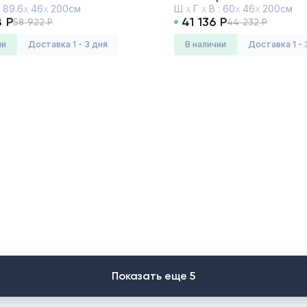
:
89.6
х
46
х
200см
Ш
х
Г
х
В :
60
х
46
х
200см
8 Р
41 136 Р
58 922 Р
44 232 Р
ии
Доставка 1 - 3 дня
в наличии
Доставка 1 - 
Показать еще 5