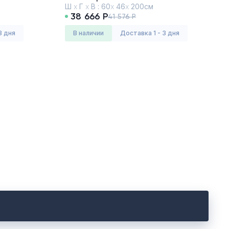
Ш
х
Г
х
В :
60
х
46
х
200см
38 666 Р
41 576 Р
3 дня
в наличии
Доставка 1 - 3 дня