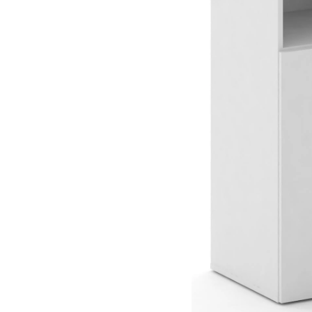
Тумбы офисные
Офисные шкафы
Офисные диваны
Сейфы и металлическая
мебель
Обеденная зона
Искусственные растения
Кашпо