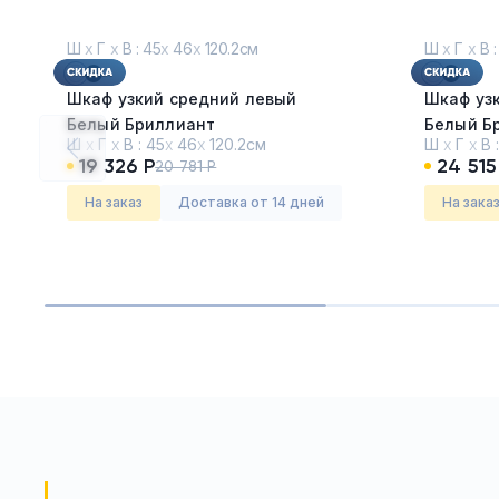
Ш
х
Г
х
В : 45
х
46
х
120.2см
Ш
х
Г
х
В :
Шкаф узкий средний левый
Шкаф уз
Белый Бриллиант
Белый Б
Ш
х
Г
х
В :
45
х
46
х
120.2см
Ш
х
Г
х
В 
19 326 Р
24 515
20 781 Р
Серия:
Фреско (FRESCO)
Серия:
К
На заказ
Доставка от 14 дней
На зака