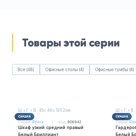
Товары этой серии
Все (48)
Офисные столы (4)
Офисные тумбы (4)
Ш
х
Г
х
В : 45
х
46
х
120.2см
Ш
х
Г
х
В :
Серия:
Фреск...
Код:
806942
Серия:
Фре
Шкаф узкий средний правый
Гардеро
Белый Бриллиант
Белый Б