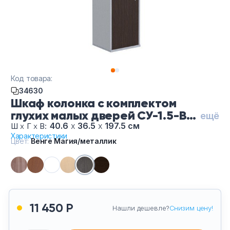
Тумбы офисные
Офисные шкафы
Офисные диваны
Код товара:
Сейфы и металлическая мебель
34630
Шкаф колонка с комплектом
глухих малых дверей СУ-1.5-Ве
Обеденная зона
ещё
Магияметаллик, цвет Венге
40.6
х
36.5
х
197.5 см
Ш
х
Г
х
В:
Характеристики
Магия/металлик
Искусственные растения
Цвет:
Венге Магия/металлик
Кашпо
11 450 Р
Нашли дешевле?
Снизим цену!