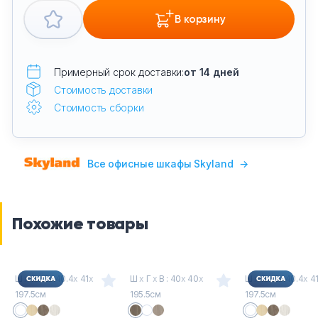
В корзину
Примерный срок доставки:
от 14 дней
Стоимость доставки
Стоимость сборки
Все офисные шкафы Skyland
→
Похожие товары
Ш
х
Г
х
В : 40.4
х
41
х
Ш
х
Г
х
В : 40
х
40
х
Ш
х
Г
х
В : 40.4
х
4
197.5см
195.5см
197.5см