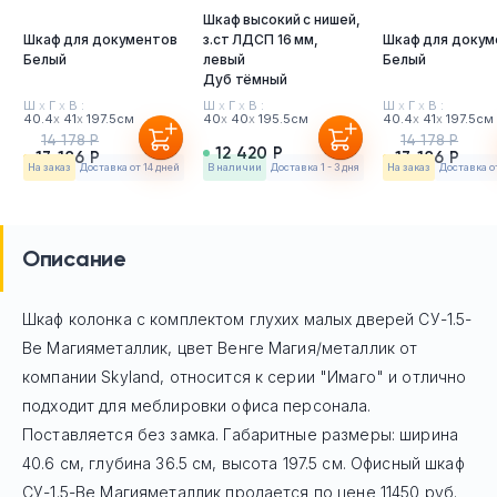
Шкаф высокий с нишей,
Шкаф для документов
з.ст ЛДСП 16 мм,
Шкаф для докум
Белый
левый
Белый
Дуб тёмный
Ш
х
Г
х
В :
Ш
х
Г
х
В :
Ш
х
Г
х
В :
40.4
х
41
х
197.5см
40
х
40
х
195.5см
40.4
х
41
х
197.5см
14 178 Р
14 178 Р
12 420 Р
13 186 Р
13 186 Р
На заказ
Доставка от 14 дней
в наличии
Доставка 1 - 3 дня
На заказ
Доставка о
Описание
Шкаф колонка с комплектом глухих малых дверей СУ-1.5-
Ве Магияметаллик, цвет Венге Магия/металлик
от
компании Skyland, относится к серии "Имаго" и отлично
подходит для меблировки офиса персонала.
Поставляется без замка. Габаритные размеры: ширина
40.6 см, глубина 36.5 см, высота 197.5 см. Офисный шкаф
СУ-1.5-Ве Магияметаллик
продается по цене
11450
руб.