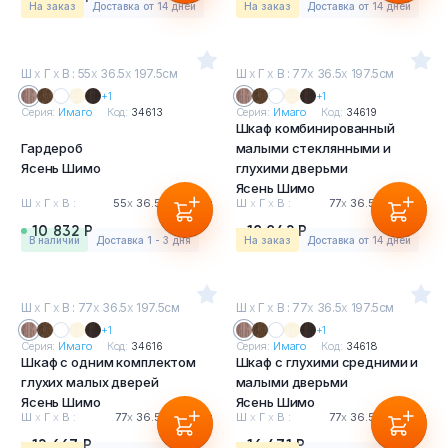
На заказ
Доставка от 14 дней
На заказ
Доставка от 14 дней
Ш
х
Г
х
В : 55
х
36.5
х
197.5см
Ш
х
Г
х
В : 77
х
36.5
х
197.5см
+1
+1
Серия:
Имаго
Код:
34613
Серия:
Имаго
Код:
34619
Шкаф комбинированный
Гардероб
малыми стеклянными и
Ясень Шимо
глухими дверьми
Ясень Шимо
Ш
х
Г
х
В :
55
х
36.5
х
197.5см
Ш
х
Г
х
В :
77
х
36.5
х
197.5см
10 832 Р
18 842 Р
в наличии
Доставка 1 - 3 дня
На заказ
Доставка от 14 дней
Ш
х
Г
х
В : 77
х
36.5
х
197.5см
Ш
х
Г
х
В : 77
х
36.5
х
197.5см
+1
+1
Серия:
Имаго
Код:
34616
Серия:
Имаго
Код:
34618
Шкаф с одним комплектом
Шкаф с глухими средними и
глухих малых дверей
малыми дверьми
Ясень Шимо
Ясень Шимо
Ш
х
Г
х
В :
77
х
36.5
х
197.5см
Ш
х
Г
х
В :
77
х
36.5
х
197.5см
12 667 Р
16 471 Р