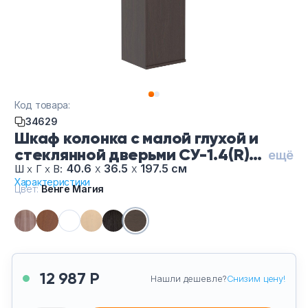
Тумбы офисные
Офисные шкафы
Офисные диваны
Код товара:
Сейфы и металлическая мебель
34629
Шкаф колонка с малой глухой и
стеклянной дверьми СУ-1.4(R)-
Обеденная зона
ещё
Ве Магия, цвет Венге Магия
40.6
х
36.5
х
197.5 см
Ш
х
Г
х
В:
Характеристики
Искусственные растения
Цвет:
Венге Магия
Кашпо
12 987 Р
Нашли дешевле?
Снизим цену!