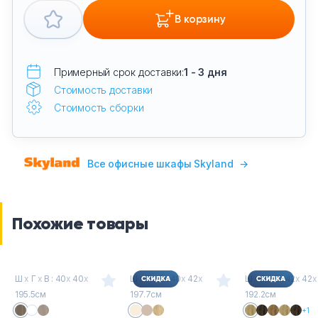
В корзину
Примерный срок доставки:
1 - 3 дня
Стоимость доставки
Стоимость сборки
Все офисные шкафы Skyland
→
Похожие товары
Ш
х
Г
х
В : 40
х
40
х
Ш
х
Г
х
В : 40
х
42
х
Ш
х
Г
х
В : 42
х
42
х
195.5см
197.7см
192.2см
+1