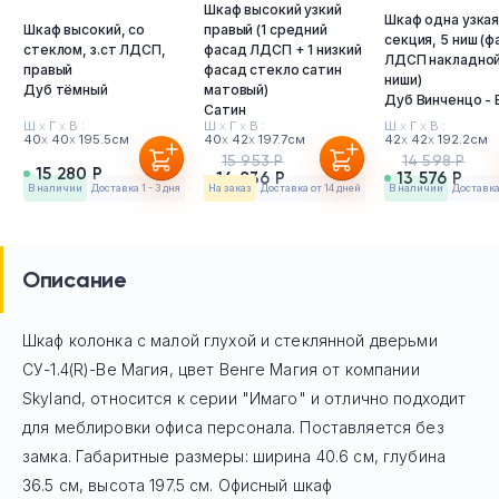
Шкаф высокий узкий
Шкаф одна узка
Шкаф высокий, со
правый (1 средний
секция, 5 ниш (ф
стеклом, з.ст ЛДСП,
фасад ЛДСП + 1 низкий
ЛДСП накладной
правый
фасад стекло сатин
ниши)
Дуб тёмный
матовый)
Дуб Винченцо -
Сатин
Ш
х
Г
х
В :
Ш
х
Г
х
В :
Ш
х
Г
х
В :
40
х
40
х
195.5см
40
х
42
х
197.7см
42
х
42
х
192.2см
15 953 Р
14 598 Р
15 280 Р
14 836 Р
13 576 Р
в наличии
Доставка 1 - 3 дня
На заказ
Доставка от 14 дней
в наличии
Доставка 
Описание
Шкаф колонка с малой глухой и стеклянной дверьми
СУ-1.4(R)-Ве Магия, цвет Венге Магия
от компании
Skyland, относится к серии "Имаго" и отлично подходит
для меблировки офиса персонала. Поставляется без
замка. Габаритные размеры: ширина 40.6 см, глубина
36.5 см, высота 197.5 см. Офисный шкаф