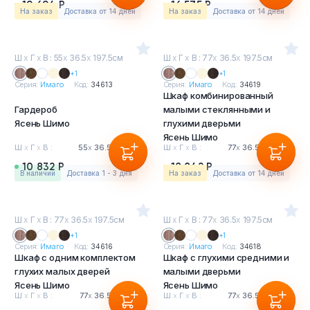
19 694 Р
16 575 Р
На заказ
Доставка от 14 дней
На заказ
Доставка от 14 дней
Ш
х
Г
х
В : 55
х
36.5
х
197.5см
Ш
х
Г
х
В : 77
х
36.5
х
197.5см
+1
+1
Серия:
Имаго
Код:
34613
Серия:
Имаго
Код:
34619
Шкаф комбинированный
Гардероб
малыми стеклянными и
Ясень Шимо
глухими дверьми
Ясень Шимо
Ш
х
Г
х
В :
55
х
36.5
х
197.5см
Ш
х
Г
х
В :
77
х
36.5
х
197.5см
10 832 Р
18 842 Р
в наличии
Доставка 1 - 3 дня
На заказ
Доставка от 14 дней
Ш
х
Г
х
В : 77
х
36.5
х
197.5см
Ш
х
Г
х
В : 77
х
36.5
х
197.5см
+1
+1
Серия:
Имаго
Код:
34616
Серия:
Имаго
Код:
34618
Шкаф с одним комплектом
Шкаф с глухими средними и
глухих малых дверей
малыми дверьми
Ясень Шимо
Ясень Шимо
Ш
х
Г
х
В :
77
х
36.5
х
197.5см
Ш
х
Г
х
В :
77
х
36.5
х
197.5см