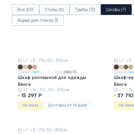
Все (50)
Столы (6)
Тумбы (12)
Шкафы (7)
Ящики для стекла (1)
Ш
х
Г
х
В : 70
х
40
х
205см
Ш
х
Г
х
В :
Серия:
Лайт ...
Код:
266270
Серия:
Лайт
Шкаф распашной для одежды
Шкаф-ку
Венге
Венге
Ш
х
Г
х
В :
70
х
40
х
205см
Ш
х
Г
х
В 
15 297 Р
37 710
На заказ
Доставка от 14 дней
На зака
Ш
х
Г
х
В : 70
х
55
х
205см