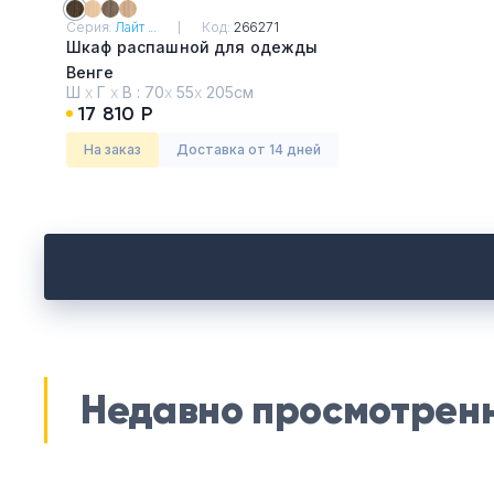
Серия:
Лайт ...
Код:
266271
Шкаф распашной для одежды
Венге
Ш
х
Г
х
В :
70
х
55
х
205см
17 810 Р
На заказ
Доставка от 14 дней
Недавно просмотрен