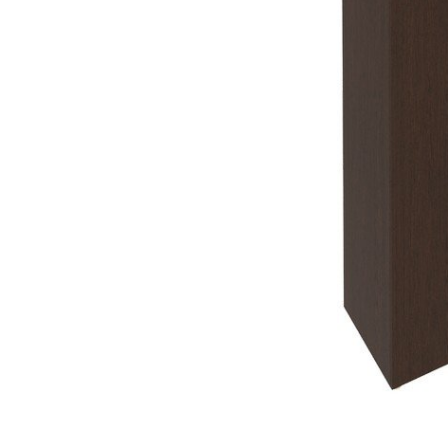
Тумбы офисные
Офисные шкафы
Офисные диваны
Сейфы и металлическая
мебель
Обеденная зона
Искусственные растения
Кашпо