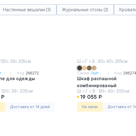
Настенные вешалки (3)
Журнальные столы (2)
Кровати
 120
х
39
х
205см
Ш
х
Г
х
В : 90
х
40
х
205см
 ...
Код:
266272
Серия:
Лайт ...
Код:
26627
пе для одежды
Шкаф распашной
комбинированый
:
120
х
39
х
205см
Ш
х
Г
х
В :
90
х
40
х
205см
Венге
 Р
19 055 Р
з
Доставка от 14 дней
На заказ
Доставка от 1