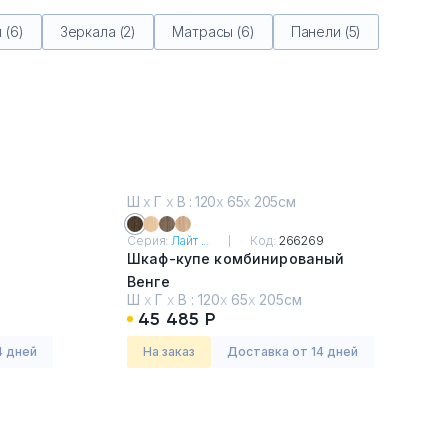
 (6)
Зеркала (2)
Матрасы (6)
Панели (5)
Ш
х
Г
х
В : 120
х
65
х
205см
4
Серия:
Лайт ...
Код:
266269
Шкаф-купе комбинированый
Венге
Ш
х
Г
х
В :
120
х
65
х
205см
45 485 Р
4 дней
На заказ
Доставка от 14 дней