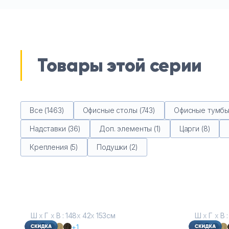
Товары этой серии
Все (1463)
Офисные столы (743)
Офисные тумбы 
Надставки (36)
Доп. элементы (1)
Царги (8)
Крепления (5)
Подушки (2)
Ш
х
Г
х
В : 148
х
42
х
153см
Ш
х
Г
х
В :
+1