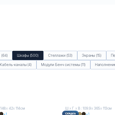
(64)
Шкафы (500)
Стеллажи (53)
Экраны (15)
Пе
Кабель-каналы (4)
Модули Бенч системы (11)
Наполнение
 148
х
42
х
114см
Ш
х
Г
х
В : 109.9
х
365
х
113см
+1
+1