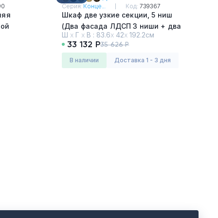
90
Серия:
Конце...
Код:
739367
няя
Шкаф две узкие секции, 5 ниш
ной
(Два фасада ЛДСП 3 ниши + два
Ш
х
Г
х
В :
83.6
х
42
х
192.2см
фасада стекло прозрачное в
33 132 Р
35 626 Р
раме, 2 ниши)
Дуб Винченцо - Белый
в наличии
Доставка 1 - 3 дня