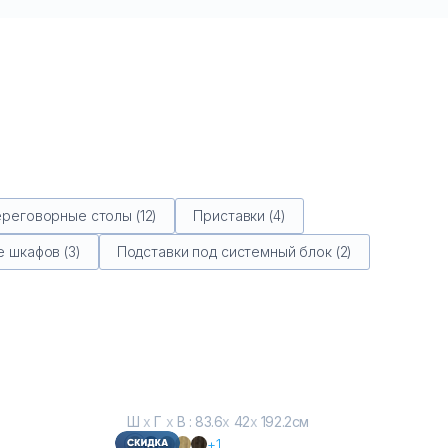
реговорные столы (12)
Приставки (4)
 шкафов (3)
Подставки под системный блок (2)
Ш
х
Г
х
В : 83.6
х
42
х
192.2см
+1