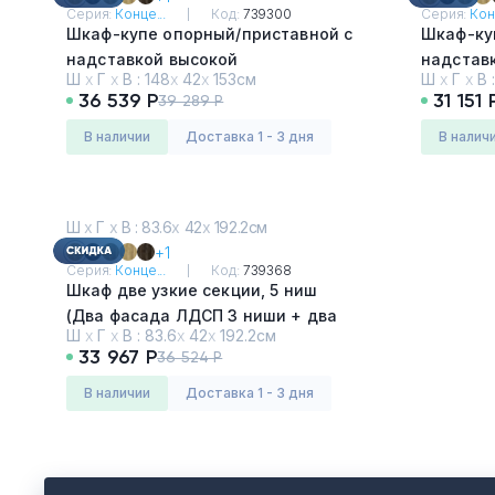
Серия:
Конце...
Код:
739300
Серия:
Кон
Шкаф-купе опорный/приставной с
Шкаф-ку
надставкой высокой
надстав
Ш
х
Г
х
В :
148
х
42
х
153см
Ш
х
Г
х
В 
Дуб Винченцо - Белый
Дуб Вин
36 539 Р
31 151 
39 289 Р
в наличии
Доставка 1 - 3 дня
в налич
Ш
х
Г
х
В : 83.6
х
42
х
192.2см
+1
Серия:
Конце...
Код:
739368
Шкаф две узкие секции, 5 ниш
(Два фасада ЛДСП 3 ниши + два
Ш
х
Г
х
В :
83.6
х
42
х
192.2см
фасада стекло белое матовое в
33 967 Р
36 524 Р
раме, 2 ниши)
Дуб Винченцо - Белый
в наличии
Доставка 1 - 3 дня