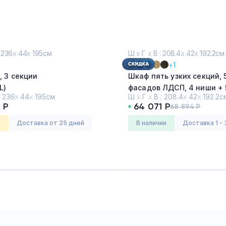
 236
х
44
х
195см
Ш
х
Г
х
В : 208.4
х
42
х
192.2см
+1
 3 секции
Шкаф пять узких секций, 
L)
фасадов ЛДСП, 4 ниши + 
:
236
х
44
х
195см
Ш
х
Г
х
В :
208.4
х
42
х
192.2с
фасадов ЛДСП, 1 ниша)
 Р
64 071 Р
68 894 Р
нк (LINK)
Серия:
Концепт (CONCEPT)
Дуб Винченцо - Белый
з
Доставка от 25 дней
в наличии
Доставка 1 - 