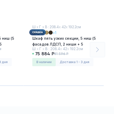
Ш
х
Г
х
В : 208.4
х
42
х
192.2см
+1
5 ниш (5
Шкаф пять узких секции, 5 ниш (5
5
фасадов ЛДСП, 2 ниши + 5
м
Ш
х
Г
х
В :
208.4
х
42
х
192.2см
фасадов стекло прозрачное в
75 884 Р
81 596 Р
Серия:
Концепт (CONCEPT)
раме, 2 ниши)
Дуб Винченцо - Белый
3 дня
в наличии
Доставка 1 - 3 дня