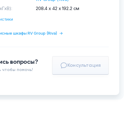
хГхВ):
208.4 х 42 х 192.2 см
истики
исные шкафы RV Group (Riva)
→
ись вопросы?
Консультация
 чтобы помочь!