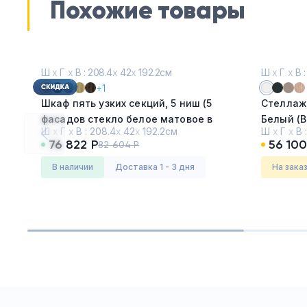
Похожие товары
Ш
х
Г
х
В : 208.4
х
42
х
192.2см
Ш
х
Г
х
В :
+1
Шкаф пять узких секций, 5 ниш (5
Стеллаж,
фасадов стекло белое матовое в
Белый (B
Ш
х
Г
х
В :
208.4
х
42
х
192.2см
Ш
х
Г
х
В 
раме, 5 ниш)
76 822 Р
56 100
82 604 Р
Серия:
Концепт (CONCEPT)
Серия:
Ли
Дуб Винченцо - Белый
в наличии
Доставка 1 - 3 дня
На зака