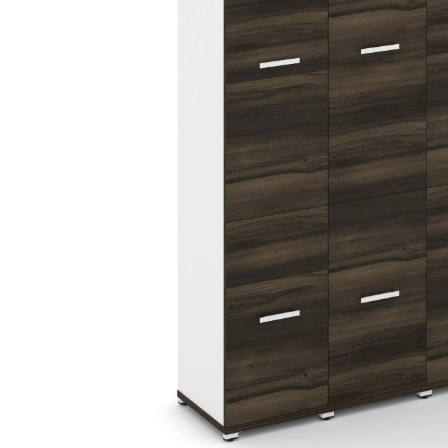
Тумбы офисные
Офисные шкафы
Офисные диваны
Сейфы и металлическая
мебель
Обеденная зона
Искусственные растения
Кашпо