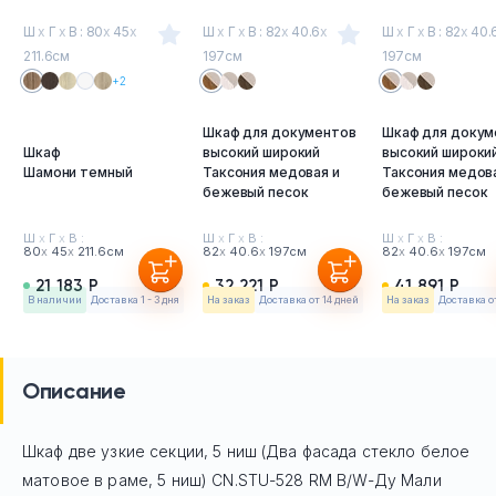
Ш
х
Г
х
В : 80
х
45
х
Ш
х
Г
х
В : 82
х
40.6
х
Ш
х
Г
х
В : 82
х
40.
211.6см
197см
197см
+2
Шкаф для документов
Шкаф для докум
Шкаф
высокий широкий
высокий широки
Шамони темный
Таксония медовая и
Таксония медов
бежевый песок
бежевый песок
Ш
х
Г
х
В :
Ш
х
Г
х
В :
Ш
х
Г
х
В :
80
х
45
х
211.6см
82
х
40.6
х
197см
82
х
40.6
х
197см
21 183 Р
32 221 Р
41 891 Р
в наличии
Доставка 1 - 3 дня
На заказ
Доставка от 14 дней
На заказ
Доставка о
Описание
Шкаф две узкие секции, 5 ниш (Два фасада стекло белое
матовое в раме, 5 ниш) CN.STU-528 RM B/W-Ду Мали