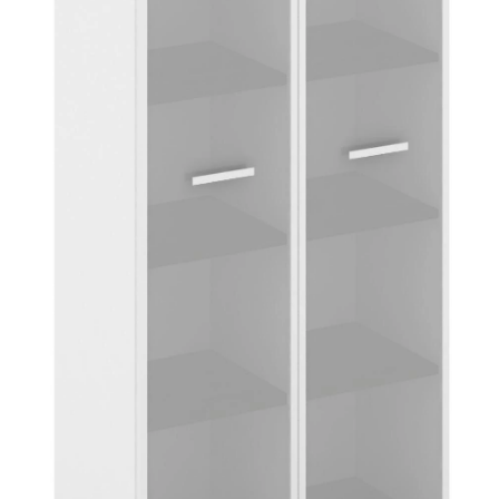
Тумбы офисные
Офисные шкафы
Офисные диваны
Сейфы и металлическая мебель
Обеденная зона
Искусственные растения
Кашпо