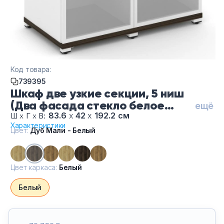
Код товара:
739395
Шкаф две узкие секции, 5 ниш
(Два фасада стекло белое
ещё
матовое в раме, 5 ниш) CN.STU-
83.6
х
42
х
192.2 см
Ш
х
Г
х
В:
Характеристики
528 RM B/W-Ду Мали Белый-Бе,
Цвет:
Дуб Мали - Белый
цвет Дуб Мали - Белый, цвет
каркаса Белый
Цвет каркаса:
Белый
Белый