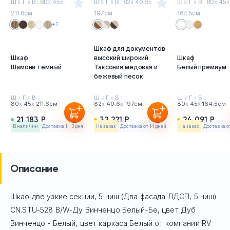
Ш
х
Г
х
В : 80
х
45
х
Ш
х
Г
х
В : 82
х
40.6
х
Ш
х
Г
х
В : 80
х
45
х
211.6см
197см
164.5см
+2
Шкаф для документов
Шкаф
высокий широкий
Шкаф
Шамони темный
Таксония медовая и
Белый премиум
бежевый песок
Ш
х
Г
х
В :
Ш
х
Г
х
В :
Ш
х
Г
х
В :
80
х
45
х
211.6см
82
х
40.6
х
197см
80
х
45
х
164.5см
21 183 Р
32 221 Р
24 091 Р
в наличии
Доставка 1 - 3 дня
На заказ
Доставка от 14 дней
На заказ
Доставка о
Описание
Шкаф две узкие секции, 5 ниш (Два фасада ЛДСП, 5 ниш)
CN.STU-528 B/W-Ду Винченцо Белый-Бе, цвет Дуб
Винченцо - Белый, цвет каркаса Белый
от компании RV