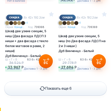
Нет в наличии
в наличии
Доставка 1 - 3 дня
Ш
х
Г
х
В : 83.6
х
42
х
192.2см
Ш
х
Г
х
В : 83.6
х
42
х
192.2см
+1
+1
Серия:
Конце...
Код:
739368
Серия:
Конце...
Код:
739369
Шкаф две узкие секции, 5
ниш (Два фасада ЛДСП 3
Шкаф две узкие секции, 5
ниши + два фасада стекло
ниш (по Два фасада ЛДСП на
белое матовое в раме, 2
2 и 3 ниши )
ниши)
Дуб Винченцо - Белый
Дуб Винченцо - Белый
Ш
х
Г
х
В :
83.6
х
42
х
192.2см
Ш
х
Г
х
В :
83.6
х
42
х
192.2см
36 524 Р
29 778 Р
33 967 Р
27 694 Р
в наличии
Доставка 1 - 3 дня
в наличии
Доставка 1 - 3 дня
Показать еще 6