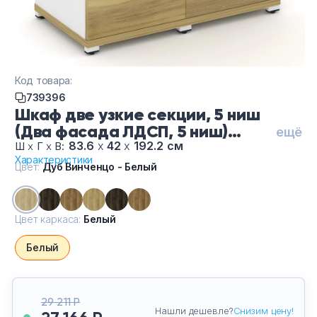
Код товара:
739396
Шкаф две узкие секции, 5 ниш
(Два фасада ЛДСП, 5 ниш)
ещё
CN.STU-528 B/W-Ду Винченцо
83.6
х
42
х
192.2 см
Ш
х
Г
х
В:
Характеристики
Белый-Бе, цвет Дуб Винченцо -
Цвет:
Дуб Винченцо - Белый
Белый, цвет каркаса Белый
Цвет каркаса:
Белый
Белый
29 211 Р
Нашли дешевле?
Снизим цену!