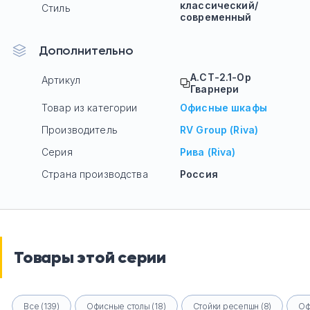
классический/
Стиль
современный
Дополнительно
А.СТ-2.1-Ор
Артикул
Гварнери
Товар из категории
Офисные шкафы
Производитель
RV Group (Riva)
Серия
Рива (Riva)
Страна производства
Россия
Товары этой серии
Все (139)
Офисные столы (18)
Стойки ресепшн (8)
Оф