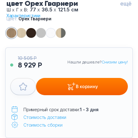
цвет Орех Гварнери
ещё
77
х
36.5
х
121.5 см
Ш
х
Г
х
В:
Характеристики
Цвет:
Орех Гварнери
10 505 Р
Нашли дешевле?
Снизим цену!
8 929 Р
В корзину
Примерный срок доставки:
1 - 3 дня
Стоимость доставки
Стоимость сборки