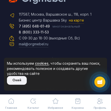
Max
117587, Москва, Варшавское ш., 118, корп. 1
Бизнес центр Варшавка Sky
на карте
7 (495) 648-61-49
многоканальный
Чат на сайте
8 (800) 333-11-53
С 09-30 до 18-30 (выходные Сб, Вс)
mail@orgmebel.ru
8 (495) 183-47-87
Rutube
VKontakte
По будням с 09:30 до 18:30
Мы используем
cookies
, чтобы сохранять ваш поиск,
рекомендовать
полезное и создавать другие
удобства на сайте
Окей
© 2006-2026. Orgmebel.ru
Продажа офисной мебели.
Все права защищены.
Главная
Каталог
Избранное
Корзина
Профиль