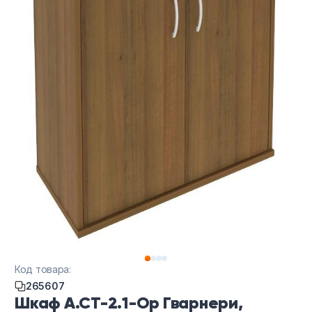
Тумбы офисные
Офисные шкафы
Офисные диваны
Сейфы и металлическая мебель
Обеденная зона
Искусственные растения
Кашпо
Код товара:
265607
Шкаф А.СТ-2.1-Ор Гварнери,