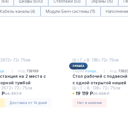
(64)
Шкафы (500)
Стеллажи (53)
Экраны (15)
Пе
Кабель-каналы (4)
Модули Бенч системы (11)
Наполнение
 267.2
х
72
х
75см
Ш
х
Г
х
В : 138
х
72
х
75см
це...
Код:
739199
Серия:
Конце...
Код:
7392
станция на 2 места с
Стол рабочий с подвеснй
порной тумбой
с одной открытой нишей
:
267.2
х
72
х
75см
Ш
х
Г
х
В :
138
х
72
х
75см
ченцо - Белый
Дуб Винченцо - Белый
 Р
19 119 Р
46 397 Р
20 558 Р
з
Доставка от 14 дней
Нет в наличии