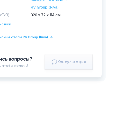
RV Group (Riva)
хГхВ):
320 х 72 х 114 см
истики
исные столы RV Group (Riva)
→
ись вопросы?
Консультация
 чтобы помочь!