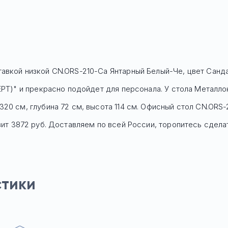
авкой низкой CN.ORS-210-Са Янтарный Белый-Че, цвет Санда
EPT)" и прекрасно подойдет для персонала. У стола Mеталл
20 см, глубина 72 см, высота 114 см. Офисный стол
CN.ORS-
ит 3872 руб.
Доставляем по всей России, торопитесь сделать
стики