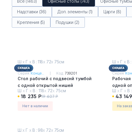
Все (1463)
Офисные столы (743)
Офисные тумбы 
Надставки (36)
Доп. элементы (1)
Царги (8)
Крепления (5)
Подушки (2)
Ш
х
Г
х
В : 118
х
72
х
75см
Ш
х
Г
х
В :
Серия:
Конце...
Код:
739201
Серия:
Кон
Стол рабочий с подвеснй тумбой
Рабочая 
с одной открытой нишей
одной о
Ш
х
Г
х
В :
118
х
72
х
75см
Ш
х
Г
х
В 
Дуб Винченцо - Белый
Дуб Вин
18 235 Р
43 149
19 607 Р
Нет в наличии
На зака
Ш
х
Г
х
В : 98
х
72
х
75см