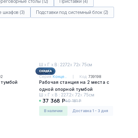
реговорные столы (12)
Приставки (4)
 шкафов (3)
Подставки под системный блок (2)
Ш
х
Г
х
В : 227.2
х
72
х
75см
02
Серия:
Конце...
Код:
739198
 тумбой
Рабочая станция на 2 места с
одной опорной тумбой
Ш
х
Г
х
В :
227.2
х
72
х
75см
Дуб Винченцо - Белый
37 368 Р
40 181 Р
в наличии
Доставка 1 - 3 дня