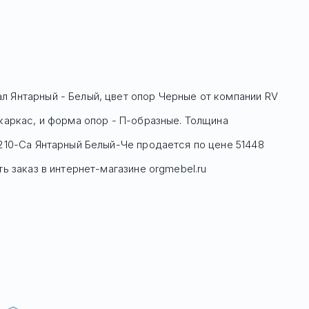
л Янтарный - Белый, цвет опор Черные
от компании RV
окаркас, и форма опор - П-образные. Толщина
210-Са Янтарный Белый-Че
продается по цене
51448
 заказ в интернет-магазине orgmebel.ru