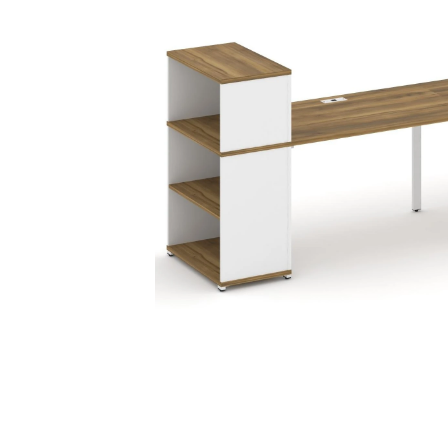
Тумбы офисные
Офисные шкафы
Офисные диваны
Сейфы и металлическая
мебель
Обеденная зона
Искусственные растения
Кашпо