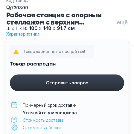
Код товара:
Тумбы офисные
739809
Рабочая станция с опорным
Офисные шкафы
стеллажом с верхним
ещё
горизонтом CN.DRS-207-Ду
180
х
148
х
91.7 см
Ш
х
Г
х
В:
Характеристики
Винченцо Белый-Бе, цвет Дуб
Офисные диваны
Винченцо - Белый, цвет опор
Белые
Сейфы и металлическая мебель
Товар временно не продаётся!
Товар распродан
Обеденная зона
Искусственные растения
Отправить запрос
Кашпо
Примерный срок доставки:
Уточняйте у менеджера
Стоимость доставки
Стоимость сборки