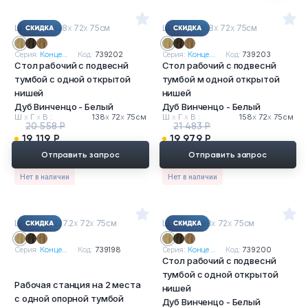
Ш
х
Г
х
В : 138
х
72
х
75см
Ш
х
Г
х
В : 158
х
72
х
75см
Серия:
Конце...
Код:
739202
Серия:
Конце...
Код:
739203
Стол рабочий с подвеснй
Стол рабочий с подвеснй
тумбой с одной открытой
тумбой м одной открытой
нишей
нишей
Дуб Винченцо - Белый
Дуб Винченцо - Белый
Ш
х
Г
х
В :
138
х
72
х
75см
Ш
х
Г
х
В :
158
х
72
х
75см
20 558 Р
21 483 Р
19 119 Р
19 979 Р
Отправить запрос
Отправить запрос
Нет в наличии
Нет в наличии
Ш
х
Г
х
В : 227.2
х
72
х
75см
Ш
х
Г
х
В : 98
х
72
х
75см
Серия:
Конце...
Код:
739198
Серия:
Конце...
Код:
739200
Стол рабочий с подвеснй
тумбой с одной открытой
Рабочая станция на 2 места
нишей
с одной опорной тумбой
Дуб Винченцо - Белый