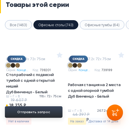
Товары этой серии
Все (1463)
Офисные столы (743)
Офисные тумбы (64)
Ш
х
Г
х
В : 118
х
72
х
75см
Ш
х
Г
х
В : 267.2
х
72
х
75см
Серия:
Конце...
Код:
739201
Серия:
Конце...
Код:
739199
Стол рабочий с подвеснй
тумбой с одной открытой
Рабочая станция на 2 места
нишей
с одной опорной тумбой
Дуб Винченцо - Белый
Дуб Винченцо - Белый
Ш
х
Г
х
В :
118
х
72
х
75см
19 607 Р
18 235 Р
Ш
х
Г
х
В :
267.2
х
72
х
75см
Отправить запрос
46 397 Р
43 149 Р
Нет в наличии
На заказ
Доставка от 14 дней