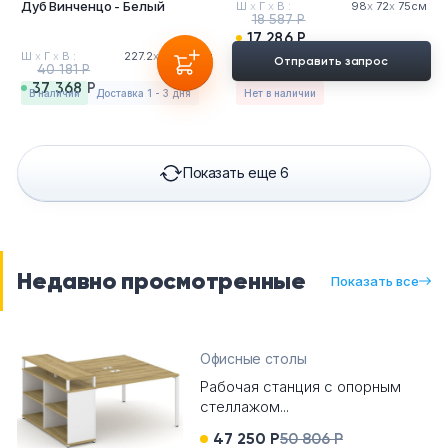
Дуб Винченцо - Белый
Ш
х
Г
х
В :
98
х
72
х
75см
18 587 Р
17 286 Р
Ш
х
Г
х
В :
227.2
х
72
х
75см
Отправить запрос
40 181 Р
37 368 Р
в наличии
Доставка 1 - 3 дня
Нет в наличии
Показать еще 6
Недавно просмотренные
Показать все
Офисные столы
Рабочая станция с опорным
стеллажом...
47 250 Р
50 806 Р