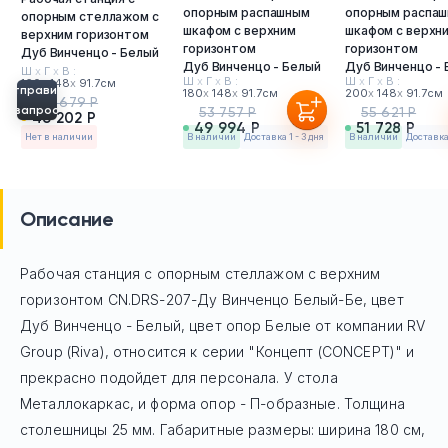
опорным распашным
опорным распа
опорным стеллажом с
шкафом с верхним
шкафом с верхн
верхним горизонтом
горизонтом
горизонтом
Дуб Винченцо - Белый
Дуб Винченцо - Белый
Дуб Винченцо -
Ш
х
Г
х
В :
Ш
х
Г
х
В :
Ш
х
Г
х
В :
160
х
148
х
91.7см
Отправить
180
х
148
х
91.7см
200
х
148
х
91.7см
49 679 Р
запрос
53 757 Р
55 621 Р
46 202 Р
49 994 Р
51 728 Р
Нет в наличии
в наличии
Доставка 1 - 3 дня
в наличии
Доставка 
Описание
Рабочая станция с опорным стеллажом с верхним
горизонтом CN.DRS-207-Ду Винченцо Белый-Бе, цвет
Дуб Винченцо - Белый, цвет опор Белые
от компании RV
Group (Riva), относится к серии "Концепт (CONCEPT)" и
прекрасно подойдет для персонала. У стола
Mеталлокаркас, и форма опор - П-образные. Толщина
столешницы 25 мм. Габаритные размеры: ширина 180 см,