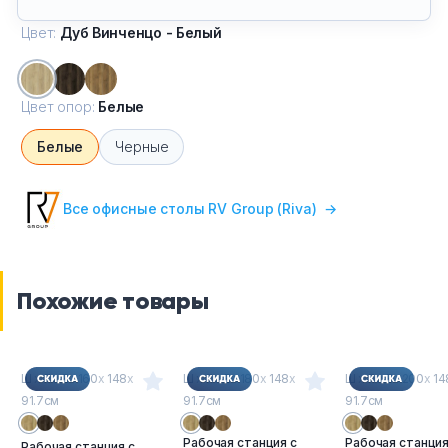
Цвет:
Дуб Винченцо - Белый
Цвет опор:
Белые
Белые
Черные
Все офисные столы RV Group (Riva)
→
Похожие товары
Ш
х
Г
х
В : 160
х
148
х
Ш
х
Г
х
В : 180
х
148
х
Ш
х
Г
х
В : 200
х
14
91.7см
91.7см
91.7см
Рабочая станция с
Рабочая станция
Рабочая станция с