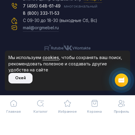
7 (495) 648-61-49
многоканальный
8 (800) 333-11-53
Чат на сайте
С 09-30 до 18-30 (выходные Сб, Вс)
mail@orgmebel.ru
Rutube
VKontakte
8 (495) 183-47-87
По будням с 09:30 до 18:30
Мы используем
cookies
, чтобы сохранять ваш поиск,
рекомендовать
полезное и создавать другие
удобства на сайте
© 2006-2026. Orgmebel.ru
Окей
Продажа офисной мебели.
Все права защищены.
Главная
Каталог
Избранное
Корзина
Профиль