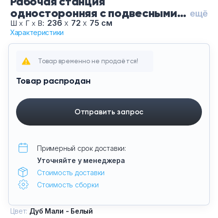
Рабочая станция
Тумбы офисные
односторонняя с подвесными
ещё
тумбами на 2 места CN.ORS-
236
х
72
х
75 см
Ш
х
Г
х
В:
Офисные шкафы
Характеристики
102-Ду Мали Белый-Че, цвет
Дуб Мали - Белый, цвет опор
Черные
Офисные диваны
Товар временно не продаётся!
Товар распродан
Сейфы и металлическая мебель
Обеденная зона
Отправить запрос
Искусственные растения
Примерный срок доставки:
Кашпо
Уточняйте у менеджера
Стоимость доставки
Стоимость сборки
Цвет:
Дуб Мали - Белый