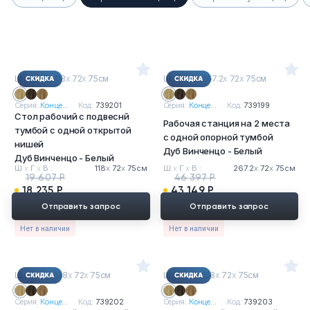
Ш
х
Г
х
В : 118
х
72
х
75см
Ш
х
Г
х
В : 267.2
х
72
х
75см
Серия:
Конце...
Код:
739201
Серия:
Конце...
Код:
739199
Стол рабочий с подвеснй
Рабочая станция на 2 места
тумбой с одной открытой
с одной опорной тумбой
нишей
Дуб Винченцо - Белый
Дуб Винченцо - Белый
Ш
х
Г
х
В :
118
х
72
х
75см
Ш
х
Г
х
В :
267.2
х
72
х
75см
19 607 Р
46 397 Р
18 235 Р
43 149 Р
Отправить запрос
Отправить запрос
Нет в наличии
Нет в наличии
Ш
х
Г
х
В : 138
х
72
х
75см
Ш
х
Г
х
В : 158
х
72
х
75см
Серия:
Конце...
Код:
739202
Серия:
Конце...
Код:
739203