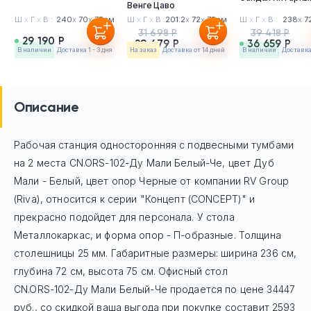
Венге Цаво
Ш
х
Г
х
В :
240
х
70
х
75см
Ш
х
Г
х
В :
201.2
х
72
х
75см
Ш
х
Г
х
В :
238
х
7
31 698 Р
39 418 Р
29 190 Р
29 479 Р
36 659 Р
в наличии
Доставка 1 - 3 дня
На заказ
Доставка от 14 дней
в наличии
Доставка 
Описание
Рабочая станция односторонняя с подвесными тумбами
на 2 места CN.ORS-102-Ду Мали Белый-Че, цвет Дуб
Мали - Белый, цвет опор Черные
от компании RV Group
(Riva), относится к серии "Концепт (CONCEPT)" и
прекрасно подойдет для персонала. У стола
Mеталлокаркас, и форма опор - П-образные. Толщина
столешницы 25 мм. Габаритные размеры: ширина 236 см,
глубина 72 см, высота 75 см. Офисный стол
CN.ORS-102-Ду Мали Белый-Че
продается по цене
34447
руб
., со скидкой ваша выгода при покупке составит 2593