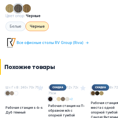
Цвет опор:
Черные
Белые
Черные
Все офисные столы RV Group (Riva)
→
Похожие товары
Ш
х
Г
х
В : 240
х
70
х
75см
Ш
х
Г
х
В : 201.2
х
72
х
Ш
х
Г
х
В : 238
х
72
75см
+2
Рабочая станция
Рабочая станция на П-
Рабочая станция s-b-s
места с одной
образном м/к с
Дуб тёмный
опорной тумбой
опорной тумбой
Сандал Янтарны