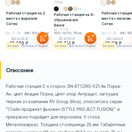
75см
+2
Рабочая станция на 2
Рабочая станция
Рабочая станция на А-
места с вырезом
места с лючком
образном м/к
Сатин
Сатин
Венге
Ш
х
Г
х
В :
Ш
х
Г
х
В :
98
х
150
х
75см
100
х
147.5
х
75см
Ш
х
Г
х
В :
98
х
15
30 075 Р
31 979 Р
29 160 Р
27 970 Р
29 741 Р
27 119 Р
На заказ
Доставка от 14 дней
На заказ
Доставка от 14 дней
На заказ
Доставка о
Описание
Рабочая станция 2-х сторон. SN-6T1.DRS-021-Ак Лорка-
Ан, цвет Акация Лорка, цвет опор Антрацит, заглушка
Черная
от компании RV Group (Riva), относится к серии
"Стайл проджект фьюжен (STYLE PROJECT FUSION)" и
прекрасно подойдет для персонала. У стола
Mеталлокаркас. Толщина столешницы 25 мм. Габаритные