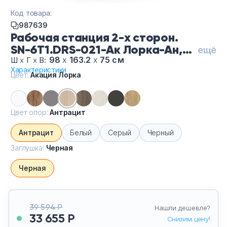
Тумбы офисные
Код товара:
987639
Офисные шкафы
Рабочая станция 2-х сторон.
SN-6T1.DRS-021-Ак Лорка-Ан,
ещё
цвет Акация Лорка, цвет опор
98
х
163.2
х
75 см
Офисные диваны
Ш
х
Г
х
В:
Характеристики
Антрацит, заглушка Черная
Цвет:
Акация Лорка
Сейфы и металлическая мебель
Обеденная зона
Цвет опор:
Антрацит
Антрацит
Белый
Серый
Черный
Искусственные растения
Заглушка:
Черная
Кашпо
Черная
39 594 Р
Нашли дешевле?
33 655 Р
Снизим цену!