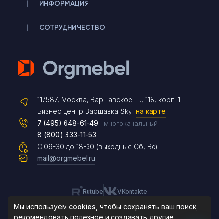
ИНФОРМАЦИЯ
СОТРУДНИЧЕСТВО
Telegram
117587, Москва, Варшавское ш., 118, корп. 1
Max
Бизнес центр Варшавка Sky
на карте
7 (495) 648-61-49
многоканальный
8 (800) 333-11-53
Чат на сайте
С 09-30 до 18-30 (выходные Сб, Вс)
mail@orgmebel.ru
Rutube
VKontakte
8 (495) 183-47-87
По будням с 09:30 до 18:30
Мы используем
cookies
, чтобы сохранять ваш поиск,
рекомендовать
полезное и создавать другие