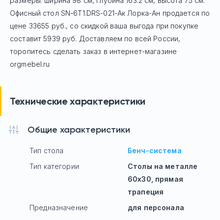
размеры: ширина 98 см, глубина 163.2 см, высота 75 см.
Офисный стол
SN-6T1.DRS-021-Ак Лорка-Ан
продается по
цене
33655
руб
., со скидкой ваша выгода при покупке
составит 5939 руб.
Доставляем по всей России,
торопитесь сделать заказ в интернет-магазине
orgmebel.ru
Технические характеристики
Общие характеристики
Тип стола
Бенч-система
Тип категории
Столы на металле
60х30, прямая
трапеция
Предназначение
для персонала