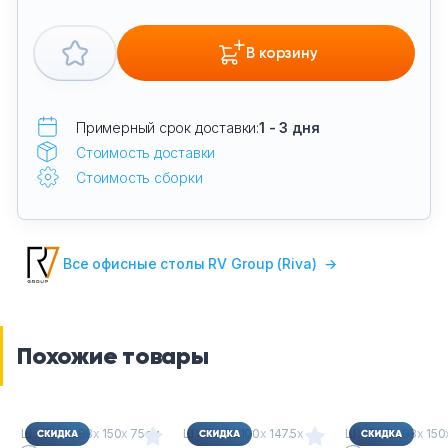
В корзину
Примерный срок доставки:
1 - 3 дня
Стоимость доставки
Стоимость сборки
Все офисные столы RV Group (Riva)
→
Похожие товары
Ш
х
Г
х
В : 98
х
150
х
75см
Ш
х
Г
х
В : 100
х
147.5
х
Ш
х
Г
х
В : 98
х
150