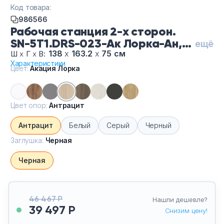
Тумбы офисные
Код товара:
986566
Рабочая станция 2-х сторон.
Офисные шкафы
SN-5T1.DRS-023-Ак Лорка-Ан,
ещё
цвет Акация Лорка, цвет опор
138
х
163.2
х
75 см
Ш
х
Г
х
В:
Офисные диваны
Характеристики
Антрацит, заглушка Черная
Цвет:
Акация Лорка
Сейфы и металлическая мебель
Цвет опор:
Антрацит
Обеденная зона
Антрацит
Белый
Серый
Черный
Искусственные растения
Заглушка:
Черная
Черная
Кашпо
46 467 Р
Нашли дешевле?
39 497 Р
Снизим цену!