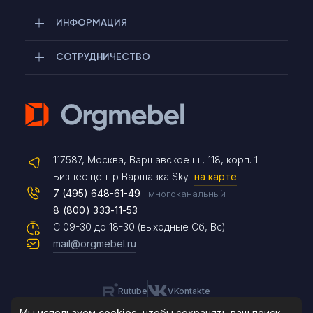
ИНФОРМАЦИЯ
СОТРУДНИЧЕСТВО
Telegram
117587, Москва, Варшавское ш., 118, корп. 1
Max
Бизнес центр Варшавка Sky
на карте
7 (495) 648-61-49
многоканальный
8 (800) 333-11-53
Чат на сайте
С 09-30 до 18-30 (выходные Сб, Вс)
mail@orgmebel.ru
Rutube
VKontakte
8 (495) 183-47-87
По будням с 09:30 до 18:30
Мы используем
cookies
, чтобы сохранять ваш поиск,