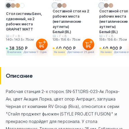
Составной стол на 2
Составной стол 
Стол системы Бенч,
рабочих места
рабочих места
сдвоенный, на 2
(металлические
(металлические
рабочих места
аутлеты)
аутлеты)
GRAPHIT MATT
Белый (BL)
Белый (BL)
Ш
х
Г
х
В :
Ш
х
Г
х
В :
Ш
х
Г
х
В :
140
х
143.5
х
75см
138
х
156.6
х
75см
158
х
156.6
х
75см
38 350 Р
40 000 Р
40 800 Р
в наличии
Доставка 1 - 3 дня
На заказ
Доставка от 25 дней
На заказ
Доставка о
Описание
Рабочая станция 2-х сторон. SN-5T1.DRS-023-Ак Лорка-
Ан, цвет Акация Лорка, цвет опор Антрацит, заглушка
Черная
от компании RV Group (Riva), относится к серии
"Стайл проджект фьюжен (STYLE PROJECT FUSION)" и
прекрасно подойдет для персонала. У стола
Mеталлокаркас. Толщина столешницы 25 мм. Габаритные