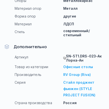
Опоры
Mеталлокаркас
Материал опор
Металл
Форма опор
другие
Материал
ЛДСП
современный/
Стиль
стильный
Дополнительно
SN-5T1.DRS-023-Ак
Артикул
Лорка-Ан
Товар из категории
Офисные столы
Производитель
RV Group (Riva)
Серия
Стайл проджект
фьюжен (STYLE
PROJECT FUSION)
Страна производства
Россия