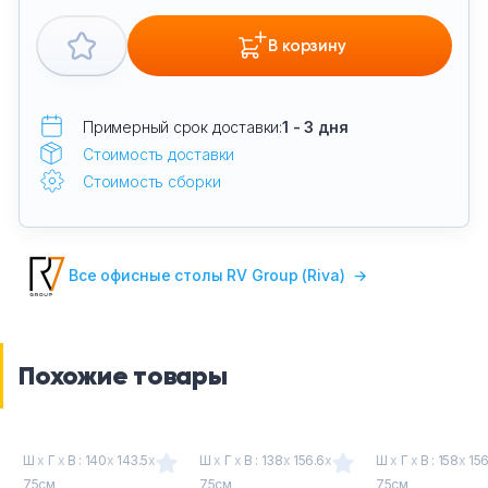
В корзину
Примерный срок доставки:
1 - 3 дня
Стоимость доставки
Стоимость сборки
Все офисные столы RV Group (Riva)
→
Похожие товары
Ш
х
Г
х
В : 140
х
143.5
х
Ш
х
Г
х
В : 138
х
156.6
х
Ш
х
Г
х
В : 158
х
156
75см
75см
75см