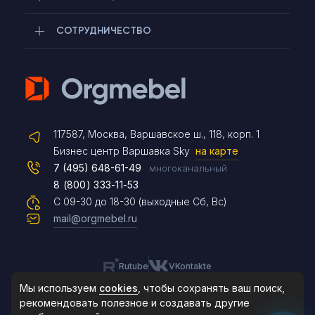
СОТРУДНИЧЕСТВО
Telegram
117587, Москва, Варшавское ш., 118, корп. 1
Max
Бизнес центр Варшавка Sky
на карте
7 (495) 648-61-49
многоканальный
8 (800) 333-11-53
Чат на сайте
С 09-30 до 18-30 (выходные Сб, Вс)
mail@orgmebel.ru
Rutube
VKontakte
8 (495) 183-47-87
По будням с 09:30 до 18:30
Мы используем
cookies
, чтобы сохранять ваш поиск,
рекомендовать
полезное и создавать другие