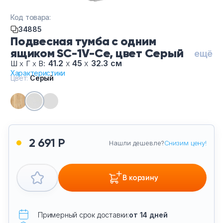
Тумбы офисные
Код товара:
34885
Офисные шкафы
Подвесная тумба с одним
ящиком SC-1V-Се, цвет Серый
ещё
Офисные диваны
41.2
х
45
х
32.3 см
Ш
х
Г
х
В:
Характеристики
Цвет:
Серый
Сейфы и металлическая мебель
Обеденная зона
Искусственные растения
2 691 Р
Нашли дешевле?
Снизим цену!
Кашпо
В корзину
Примерный срок доставки:
от 14 дней