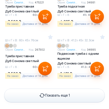
Серия:
Симпл...
Код:
475221
Серия:
Симпл...
Код:
34881
Тумба приставная
Тумба подкатная
Дуб Сонома светлый
Дуб Сонома светлый
Ш
х
Г
х
В :
60
х
45
х
76см
Ш
х
Г
х
В :
41
х
45
х
56.6см
7 500 Р
4 895 Р
На заказ
Доставка от 14 дней
На заказ
Доставка от 14 дней
Ш
х
Г
х
В : 60
х
45
х
76см
Ш
х
Г
х
В : 41.2
х
45
х
32.3см
Серия:
Симпл...
Код:
267302
Серия:
Симпл...
Код:
34885
Подвесная тумба с одним
Тумба приставная
ящиком
Дуб Сонома светлый
Дуб Сонома светлый
Ш
х
Г
х
В :
60
х
45
х
76см
Ш
х
Г
х
В :
41.2
х
45
х
32.3см
7 500 Р
2 691 Р
На заказ
Доставка от 14 дней
На заказ
Доставка от 14 дней
Показать еще 1