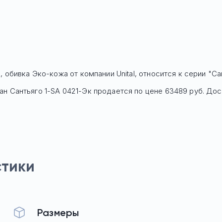
21, обивка Эко-кожа
от компании Unital, относится к серии "Са
ван
Сантьяго 1-SA 0421-Эк
продается по цене
63489
руб. Дос
стики
Размеры