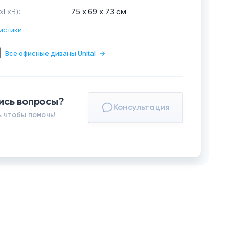
хГхВ):
75 х 69 х 73 см
истики
Все офисные диваны Unital
→
ись вопросы?
Консультация
 чтобы помочь!