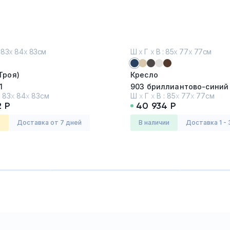
 83
х
84
х
83см
Ш
х
Г
х
В : 85
х
77
х
77см
Троя)
Кресло
1
903 бриллиантово-синий
:
83
х
84
х
83см
Ш
х
Г
х
В :
85
х
77
х
77см
2 Р
40 934 Р
роя
Серия:
СМАРТ
з
Доставка от 7 дней
в наличии
Доставка 1 - 