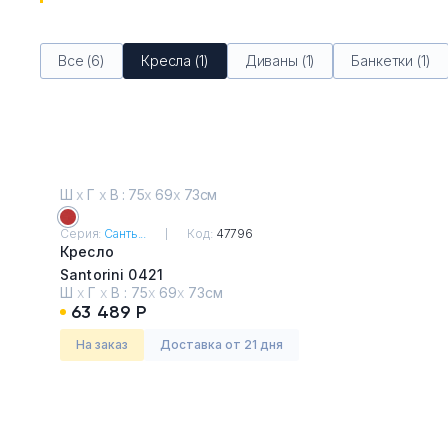
Все (6)
Кресла (1)
Диваны (1)
Банкетки (1)
Ш
х
Г
х
В : 75
х
69
х
73см
Серия:
Санть...
Код:
47796
Кресло
Santorini 0421
Ш
х
Г
х
В :
75
х
69
х
73см
63 489 Р
На заказ
Доставка от 21 дня