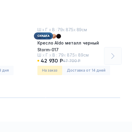
Ш
х
Г
х
В : 79
х
87.5
х
89см
Кресло Aldo металл черный
Storm-017
Ш
х
Г
х
В :
79
х
87.5
х
89см
42 930 Р
47 700 Р
Серия:
Алдо (Aldo)
3 дня
На заказ
Доставка от 14 дней