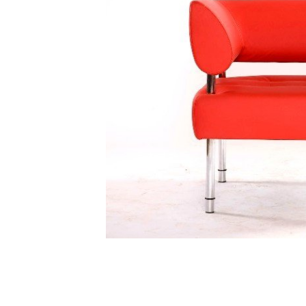
Тумбы офисные
Офисные шкафы
Офисные диваны
Сейфы и металлическая
мебель
Обеденная зона
Искусственные растения
Кашпо