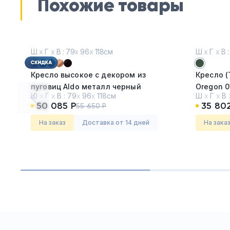
Похожие товары
Ш
х
Г
х
В : 79
х
96
х
118см
Ш
х
Г
х
В :
Кресло высокое с декором из
Кресло (
пуговиц Aldo металл черный
Oregon 0
Ш
х
Г
х
В :
79
х
96
х
118см
Ш
х
Г
х
В 
Storm-017
50 085 Р
35 80
55 650 Р
Серия:
Алдо (Aldo)
Серия:
Т
На заказ
Доставка от 14 дней
На зака