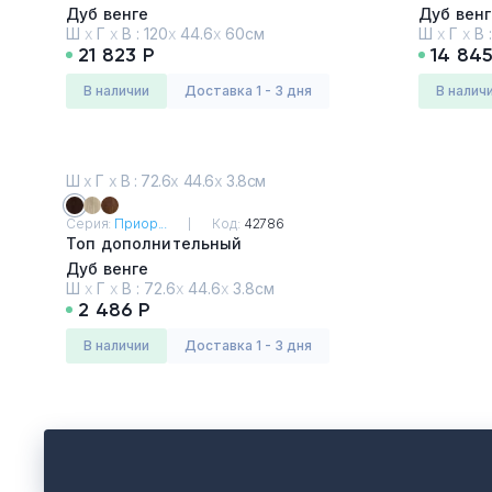
Дуб венге
Дуб венг
Ш
х
Г
х
В :
120
х
44.6
х
60см
Ш
х
Г
х
В 
21 823 Р
14 845
в наличии
Доставка 1 - 3 дня
в налич
Ш
х
Г
х
В : 72.6
х
44.6
х
3.8см
Серия:
Приор...
Код:
42786
Топ дополнительный
Дуб венге
Ш
х
Г
х
В :
72.6
х
44.6
х
3.8см
2 486 Р
в наличии
Доставка 1 - 3 дня