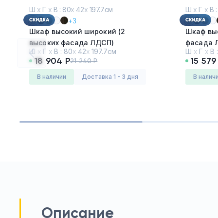
Ш
х
Г
х
В : 80
х
42
х
197.7см
Ш
х
Г
х
В :
+3
Шкаф высокий широкий (2
Шкаф выс
высоких фасада ЛДСП)
фасада 
Ш
х
Г
х
В :
80
х
42
х
197.7см
Ш
х
Г
х
В 
Денвер Светлый
Денвер 
18 904 Р
15 579
21 240 Р
Серия:
Оникс (ONIX)
Серия:
Он
в наличии
Доставка 1 - 3 дня
в налич
Описание