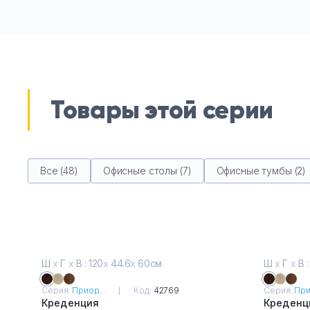
Товары этой серии
Все (48)
Офисные столы (7)
Офисные тумбы (2)
Ш
х
Г
х
В : 120
х
44.6
х
60см
Ш
х
Г
х
В :
Серия:
Приор...
Код:
42769
Серия:
При
Креденция
Креденц