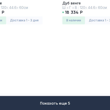
е
Дуб венге
:
120
х
44.6
х
60см
Ш
х
Г
х
В :
120
х
44.6
х
60см
 Р
18 334 Р
ии
Доставка 1 - 3 дня
в наличии
Доставка 1 - 
Показать еще 5