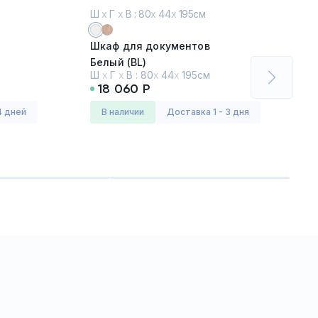
Ш
х
Г
х
В : 80
х
44
х
195см
Шкаф для документов
Белый (BL)
Ш
х
Г
х
В :
80
х
44
х
195см
18 060 Р
x)
Серия:
Каррэ (Carre)
4 дней
в наличии
Доставка 1 - 3 дня