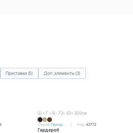
Приставки (5)
Доп. элементы (3)
Ш
х
Г
х
В : 72
х
42
х
200см
8
Серия:
Приор...
Код:
42773
Гардероб