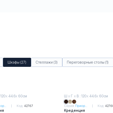
Шкафы (27)
Стеллажи (3)
Переговорные столы (1)
 120
х
44.6
х
60см
Ш
х
Г
х
В : 120
х
44.6
х
60см
ор...
Код:
42767
Серия:
Приор...
Код:
4276
ия
Креденция