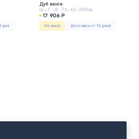
Дуб венге
Ш
х
Г
х
В :
72
х
42
х
200см
17 906 Р
3 дня
На заказ
Доставка от 14 дней