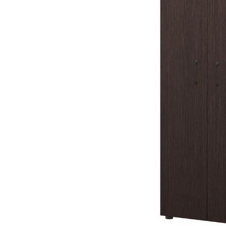
Тумбы офисные
Офисные шкафы
Офисные диваны
Сейфы и металлическая
мебель
Обеденная зона
Искусственные растения
Кашпо