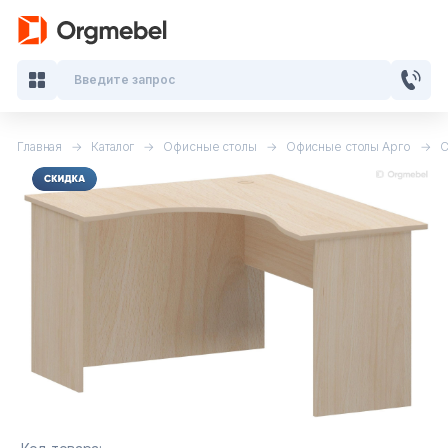
Введите запрос
Главная
Каталог
Офисные столы
Офисные столы Арго
С
Кабинеты руководителя
Мебель для персонала
Столы для переговоров
Стойки ресепшн
Офисные кресла и стулья
Офисные столы