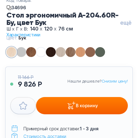
Код товара:
Тумбы офисные
34696
Стол эргономичный А-204.60R-
Офисные шкафы
Бу, цвет Бук
ещё
140
х
120
х
76 см
Ш
х
Г
х
В:
Характеристики
Офисные диваны
Цвет:
Бук
Сейфы и металлическая мебель
Обеденная зона
11 166 Р
Нашли дешевле?
Снизим цену!
9 826 Р
Искусственные растения
Кашпо
В корзину
Примерный срок доставки:
1 - 3 дня
Стоимость доставки