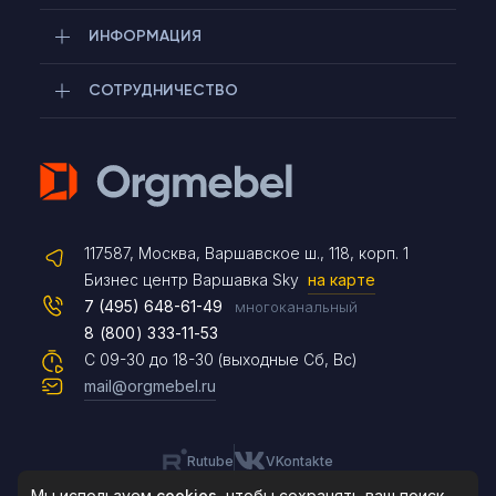
ИНФОРМАЦИЯ
СОТРУДНИЧЕСТВО
Telegram
117587, Москва, Варшавское ш., 118, корп. 1
Max
Бизнес центр Варшавка Sky
на карте
7 (495) 648-61-49
многоканальный
8 (800) 333-11-53
Чат на сайте
С 09-30 до 18-30 (выходные Сб, Вс)
mail@orgmebel.ru
Rutube
VKontakte
8 (495) 183-47-87
По будням с 09:30 до 18:30
Мы используем
cookies
, чтобы сохранять ваш поиск,