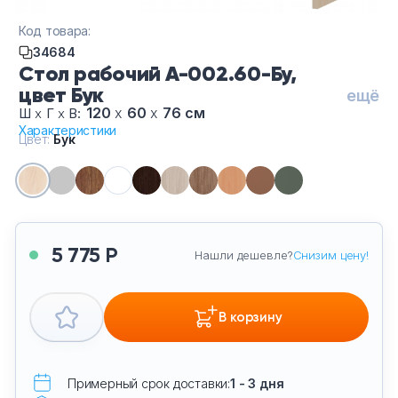
Тумбы офисные
Код товара:
34684
Офисные шкафы
Стол рабочий А-002.60-Бу,
цвет Бук
ещё
Офисные диваны
120
х
60
х
76 см
Ш
х
Г
х
В:
Характеристики
Цвет:
Бук
Сейфы и металлическая мебель
Обеденная зона
Искусственные растения
5 775 Р
Нашли дешевле?
Снизим цену!
Кашпо
В корзину
Примерный срок доставки:
1 - 3 дня