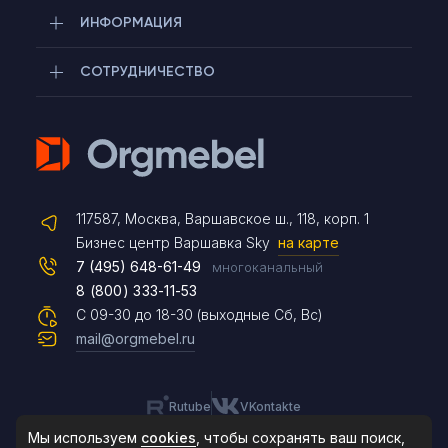
ИНФОРМАЦИЯ
СОТРУДНИЧЕСТВО
Telegram
117587, Москва, Варшавское ш., 118, корп. 1
Max
Бизнес центр Варшавка Sky
на карте
7 (495) 648-61-49
многоканальный
8 (800) 333-11-53
Чат на сайте
С 09-30 до 18-30 (выходные Сб, Вс)
mail@orgmebel.ru
Rutube
VKontakte
8 (495) 183-47-87
По будням с 09:30 до 18:30
Мы используем
cookies
, чтобы сохранять ваш поиск,