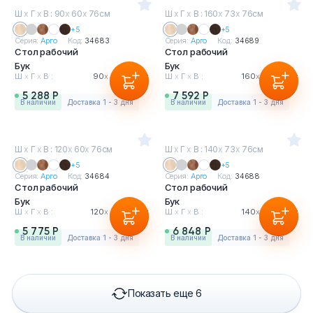
Ш
х
Г
х
В : 90
х
60
х
76см
Ш
х
Г
х
В : 160
х
73
х
76см
+5
+5
Серия:
Арго
Код:
34683
Серия:
Арго
Код:
34689
Стол рабочий
Стол рабочий
Бук
Бук
Ш
х
Г
х
В :
90
х
60
х
76см
Ш
х
Г
х
В :
160
х
73
х
76см
5 288 Р
7 592 Р
в наличии
Доставка 1 - 3 дня
в наличии
Доставка 1 - 3 дня
Ш
х
Г
х
В : 120
х
60
х
76см
Ш
х
Г
х
В : 140
х
73
х
76см
+5
+5
Серия:
Арго
Код:
34684
Серия:
Арго
Код:
34688
Стол рабочий
Стол рабочий
Бук
Бук
Ш
х
Г
х
В :
120
х
60
х
76см
Ш
х
Г
х
В :
140
х
73
х
76см
5 775 Р
6 848 Р
в наличии
Доставка 1 - 3 дня
в наличии
Доставка 1 - 3 дня
Показать еще 6