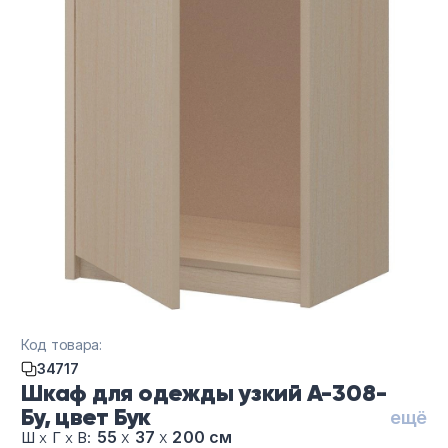
Код товара:
34717
Шкаф для одежды узкий А-308-
Бу, цвет Бук
ещё
55
х
37
х
200 см
Ш
х
Г
х
В: