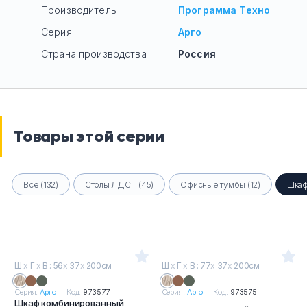
Производитель
Программа Техно
Серия
Арго
Страна производства
Россия
Товары этой серии
Все (132)
Столы ЛДСП (45)
Офисные тумбы (12)
Шкаф
Ш
х
Г
х
В : 56
х
37
х
200см
Ш
х
Г
х
В : 77
х
37
х
200см
Серия:
Арго
Код:
973577
Серия:
Арго
Код:
973575
Шкаф комбинированный