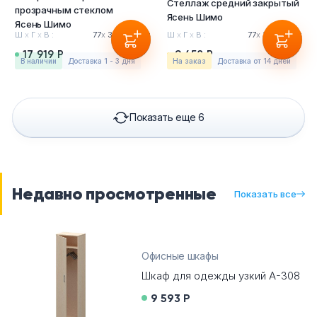
Стеллаж средний закрытый
прозрачным стеклом
Ясень Шимо
Ясень Шимо
Ш
х
Г
х
В :
77
х
37
х
200см
Ш
х
Г
х
В :
77
х
37
х
122см
17 919 Р
9 458 Р
в наличии
Доставка 1 - 3 дня
На заказ
Доставка от 14 дней
Показать еще 6
Недавно просмотренные
Показать все
Офисные шкафы
Telegram
Шкаф для одежды узкий А-308
9 593 Р