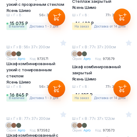
Стеллаж закрытый
узкий с прозрачным стеклом
Ясень Шимо
Ясень Шимо
Ш
х
Г
х
В :
56
х
37
х
200см
Ш
х
Г
х
В :
77
х
37
х
200см
15 075 Р
14 422 Р
в наличии
Доставка 1 - 3 дня
На заказ
Доставка от 14 дней
Ш
х
Г
х
В : 56
х
37
х
200см
Ш
х
Г
х
В : 77
х
37
х
200см
Серия:
Арго
Код:
973571
Серия:
Арго
Код:
973579
Шкаф комбинированный
Шкаф комбинированный
узкий с тонированным
закрытый
стеклом
Ясень Шимо
Ясень Шимо
Ш
х
Г
х
В :
56
х
37
х
200см
Ш
х
Г
х
В :
77
х
37
х
200см
16 845 Р
16 195 Р
в наличии
Доставка 1 - 3 дня
На заказ
Доставка от 14 дней
Ш
х
Г
х
В : 77
х
37
х
200см
Ш
х
Г
х
В : 77
х
37
х
122см
Серия:
Арго
Код:
973582
Серия:
Арго
Код:
973573
Шкаф комбинированный с