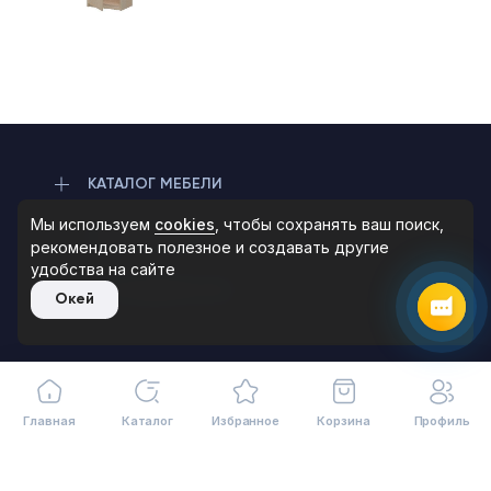
Max
Чат на сайте
КАТАЛОГ МЕБЕЛИ
8 (495) 183-47-87
По будням с 09:30 до 18:30
Мы используем
cookies
, чтобы сохранять ваш поиск,
ИНФОРМАЦИЯ
рекомендовать
полезное и создавать другие
удобства на сайте
СОТРУДНИЧЕСТВО
Окей
Главная
Каталог
Избранное
Корзина
Профиль
117587, Москва, Варшавское ш., 118, корп. 1
Бизнес центр Варшавка Sky
на карте