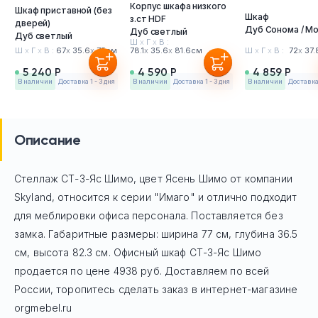
Корпус шкафа низкого
Шкаф приставной (без
Шкаф
з.ст HDF
дверей)
Дуб Сонома / М
Дуб светлый
Дуб светлый
Ш
х
Г
х
В :
Ш
х
Г
х
В :
67
х
35.6
х
75см
78.1
х
35.6
х
81.6см
Ш
х
Г
х
В :
72
х
37.
5 240 Р
4 590 Р
4 859 Р
в наличии
Доставка 1 - 3 дня
в наличии
Доставка 1 - 3 дня
в наличии
Доставка 
Описание
Стеллаж СТ-3-Яс Шимо, цвет Ясень Шимо
от компании
Skyland, относится к серии "Имаго" и отлично подходит
для меблировки офиса персонала. Поставляется без
замка. Габаритные размеры: ширина 77 см, глубина 36.5
см, высота 82.3 см. Офисный шкаф
СТ-3-Яс Шимо
продается по цене
4938
руб. Доставляем по всей
России, торопитесь сделать заказ в интернет-магазине
orgmebel.ru