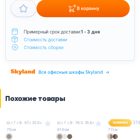
В корзину
Примерный срок доставки:
1 - 3 дня
Стоимость доставки
Стоимость сборки
Все офисные шкафы Skyland
→
Похожие товары
Ш
х
Г
х
В : 67
х
35.6
х
Ш
х
Г
х
В : 78.1
х
35.6
х
Ш
х
Г
х
В : 72
х
37.
75см
81.6см
77см