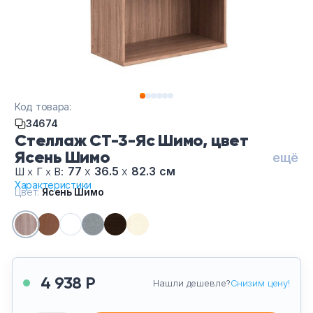
Тумбы офисные
Офисные шкафы
Офисные диваны
Код товара:
Сейфы и металлическая мебель
34674
Стеллаж СТ-3-Яс Шимо, цвет
Ясень Шимо
Обеденная зона
ещё
77
х
36.5
х
82.3 см
Ш
х
Г
х
В:
Характеристики
Искусственные растения
Цвет:
Ясень Шимо
Кашпо
4 938 Р
Нашли дешевле?
Снизим цену!