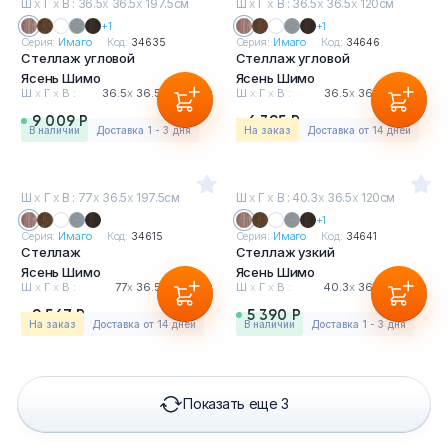
Ш
х
Г
х
В : 36.5
х
36.5
х
197.5см
Ш
х
Г
х
В : 36.5
х
36.5
х
120см
+1
+1
Серия:
Имаго
Код:
34635
Серия:
Имаго
Код:
34646
Стеллаж угловой
Стеллаж угловой
Ясень Шимо
Ясень Шимо
Ш
х
Г
х
В :
36.5
х
36.5
х
197.5см
Ш
х
Г
х
В :
36.5
х
36.5
х
120см
9 009 Р
6 395 Р
в наличии
Доставка 1 - 3 дня
На заказ
Доставка от 14 дней
Ш
х
Г
х
В : 77
х
36.5
х
197.5см
Ш
х
Г
х
В : 40.3
х
36.5
х
120см
+1
Серия:
Имаго
Код:
34615
Серия:
Имаго
Код:
34641
Стеллаж
Стеллаж узкий
Ясень Шимо
Ясень Шимо
Ш
х
Г
х
В :
77
х
36.5
х
197.5см
Ш
х
Г
х
В :
40.3
х
36.5
х
120см
9 567 Р
5 390 Р
На заказ
Доставка от 14 дней
в наличии
Доставка 1 - 3 дня
Показать еще 3