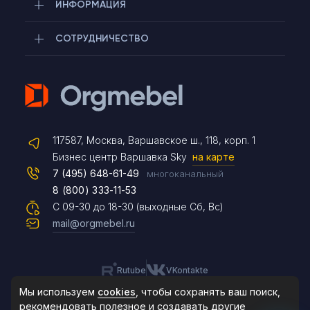
ИНФОРМАЦИЯ
СОТРУДНИЧЕСТВО
Telegram
117587, Москва, Варшавское ш., 118, корп. 1
Max
Бизнес центр Варшавка Sky
на карте
7 (495) 648-61-49
многоканальный
8 (800) 333-11-53
Чат на сайте
С 09-30 до 18-30 (выходные Сб, Вс)
mail@orgmebel.ru
Rutube
VKontakte
8 (495) 183-47-87
По будням с 09:30 до 18:30
Мы используем
cookies
, чтобы сохранять ваш поиск,
рекомендовать
полезное и создавать другие