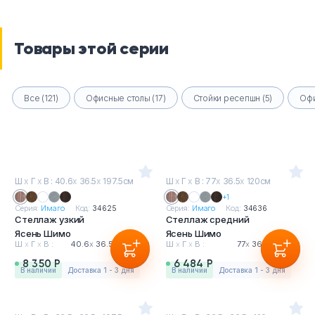
Товары этой серии
Все (121)
Офисные столы (17)
Стойки ресепшн (5)
Офи
Ш
х
Г
х
В : 40.6
х
36.5
х
197.5см
Ш
х
Г
х
В : 77
х
36.5
х
120см
+1
Серия:
Имаго
Код:
34625
Серия:
Имаго
Код:
34636
Стеллаж узкий
Стеллаж средний
Ясень Шимо
Ясень Шимо
Ш
х
Г
х
В :
40.6
х
36.5
х
197.5см
Ш
х
Г
х
В :
77
х
36.5
х
120см
8 350 Р
6 484 Р
в наличии
Доставка 1 - 3 дня
в наличии
Доставка 1 - 3 дня