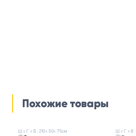
Похожие товары
Ш
х
Г
х
В : 210
х
50
х
75см
Ш
х
Г
х
В :