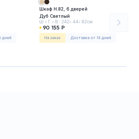
Шкаф H.82, 6 дверей
Дуб Светлый
Ш
х
Г
х
В :
242
х
44
х
82см
90 155 Р
Серия:
Экзе (Exe) хром
4 дней
На заказ
Доставка от 14 дней