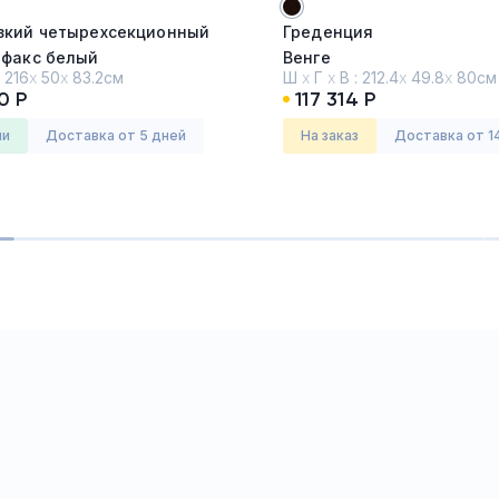
зкий четырехсекционный
Греденция
ифакс белый
Венге
:
216
х
50
х
83.2см
Ш
х
Г
х
В :
212.4
х
49.8
х
80см
0 Р
117 314 Р
стар (Vestar)
Серия:
Порто (PORTO)
ии
Доставка от 5 дней
На заказ
Доставка от 1