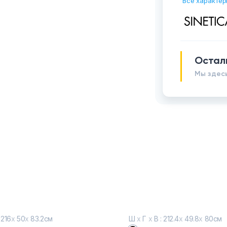
Все характер
Остал
Мы здесь
 216
х
50
х
83.2см
Ш
х
Г
х
В : 212.4
х
49.8
х
80см