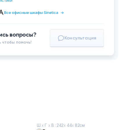
истики
Все офисные шкафы Sinetica
→
ись вопросы?
Консультация
 чтобы помочь!
Ш
х
Г
х
В : 242
х
44
х
82см