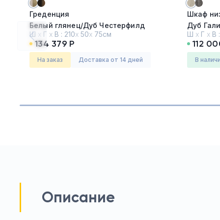
Греденция
Шкаф ни
Белый глянец/Дуб Честерфилд
Дуб Гал
Ш
х
Г
х
В :
210
х
50
х
75см
Ш
х
Г
х
В 
134 379 Р
112 00
Серия:
Кий ДМ (KYU DM)
Серия:
Ве
На заказ
Доставка от 14 дней
в налич
Описание