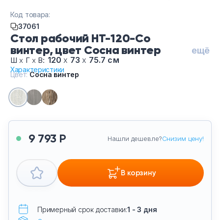
Тумбы офисные
Код товара:
37061
Офисные шкафы
Стол рабочий НТ-120-Со
винтер, цвет Сосна винтер
ещё
Офисные диваны
120
х
73
х
75.7 см
Ш
х
Г
х
В:
Характеристики
Цвет:
Сосна винтер
Сейфы и металлическая мебель
Обеденная зона
Искусственные растения
9 793 Р
Нашли дешевле?
Снизим цену!
Кашпо
В корзину
Примерный срок доставки:
1 - 3 дня