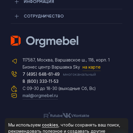
ИНФОРМАЦИЯ
СОТРУДНИЧЕСТВО
Telegram
117587, Москва, Варшавское ш., 118, корп. 1
Max
Бизнес центр Варшавка Sky
на карте
7 (495) 648-61-49
многоканальный
8 (800) 333-11-53
Чат на сайте
С 09-30 до 18-30 (выходные Сб, Вс)
mail@orgmebel.ru
Rutube
VKontakte
8 (495) 183-47-87
По будням с 09:30 до 18:30
Мы используем
cookies
, чтобы сохранять ваш поиск,
рекомендовать
полезное и создавать другие