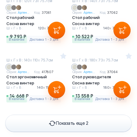
Ш
х
Г
х
В : 120
х
73
х
75.7см
Ш
х
Г
х
В : 140
х
73
х
75.7см
Серия:
Арген...
Код:
37061
Серия:
Арген...
Код:
37062
Стол рабочий
Стол рабочий
Сосна винтер
Сосна винтер
Ш
х
Г
х
В :
120
х
73
х
75.7см
Ш
х
Г
х
В :
140
х
73
х
75.7см
9 793 Р
10 522 Р
в наличии
Доставка 1 - 3 дня
в наличии
Доставка 1 - 3 дня
Ш
х
Г
х
В : 140
х
110
х
75.7см
Ш
х
Г
х
В : 180
х
73
х
75.7см
Серия:
Арген...
Код:
417807
Серия:
Арген...
Код:
37064
Стол эргономичный
Стол руководителя
Сосна винтер
Сосна винтер
Ш
х
Г
х
В :
140
х
110
х
75.7см
Ш
х
Г
х
В :
180
х
73
х
75.7см
14 668 Р
13 558 Р
в наличии
Доставка 1 - 3 дня
в наличии
Доставка 1 - 3 дня
Показать еще 2