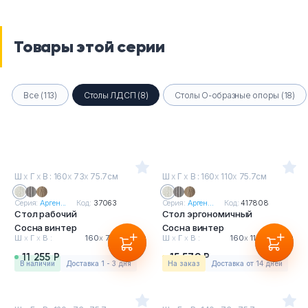
Товары этой серии
Все (113)
Столы ЛДСП (8)
Столы О-образные опоры (18)
Ш
х
Г
х
В : 160
х
73
х
75.7см
Ш
х
Г
х
В : 160
х
110
х
75.7см
Серия:
Арген...
Код:
37063
Серия:
Арген...
Код:
417808
Стол рабочий
Стол эргономичный
Сосна винтер
Сосна винтер
Ш
х
Г
х
В :
160
х
73
х
75.7см
Ш
х
Г
х
В :
160
х
110
х
75.7см
11 255 Р
15 579 Р
в наличии
Доставка 1 - 3 дня
На заказ
Доставка от 14 дней