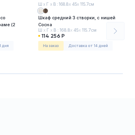
Ш
х
Г
х
В : 168.8
х
45
х
115.7см
 со
Шкаф средний 3 створки, с нишей
раме (2
Сосна
Ш
х
Г
х
В :
168.8
х
45
х
115.7см
114 256 Р
Серия:
Битон (B-TONE)
1 дня
На заказ
Доставка от 14 дней