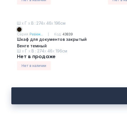
Ш
х
Г
х
В : 274
х
46
х
196см
Серия:
Ревен...
Код:
43839
Шкаф для документов закрытый
Венге темный
Ш
х
Г
х
В :
274
х
46
х
196см
Нет в продаже
Нет в наличии