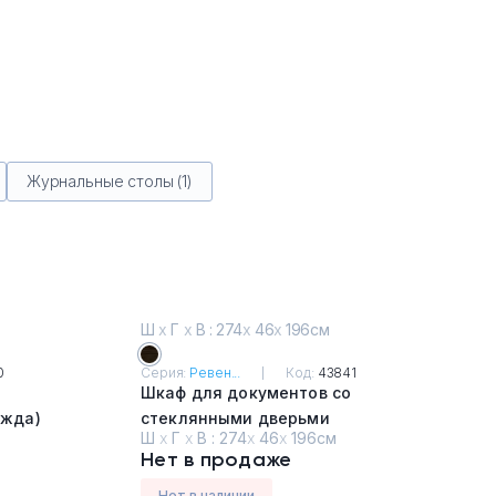
Журнальные столы (1)
Ш
х
Г
х
В : 274
х
46
х
196см
0
Серия:
Ревен...
Код:
43841
Шкаф для документов со
ежда)
стеклянными дверьми
Ш
х
Г
х
В :
274
х
46
х
196см
Венге темный
Нет в продаже
Нет в наличии