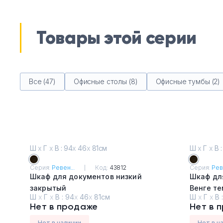
Товары этой серии
Все (47)
Офисные столы (8)
Офисные тумбы (2)
Ш
х
Г
х
В : 94
х
46
х
81см
Ш
х
Г
х
В :
Серия:
Ревен...
Код:
43812
Серия:
Рев
Шкаф для документов низкий
Шкаф дл
закрытый
Венге т
Ш
х
Г
х
В :
94
х
46
х
81см
Ш
х
Г
х
В 
Венге темный
Нет в продаже
Нет в 
Нет в наличии
Нет в н