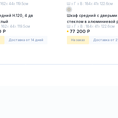
 162
х
44
х
119.5см
Ш
х
Г
х
В : 184
х
41
х
122.6см
дний H.120, 4 дв
Шкаф средний с дверьми
тлый
стеклом в алюминиевой 
:
162
х
44
х
119.5см
Ш
х
Г
х
В :
184
х
41
х
122.6см
шт)
0 Р
77 200 Р
зе (Exe) хром
Серия:
Риф (Reef)
Жемчужно-серый
з
Доставка от 14 дней
На заказ
Доставка от 2