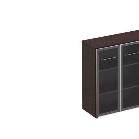
Тумбы офисные
Офисные шкафы
Офисные диваны
Сейфы и металлическая
мебель
Обеденная зона
Искусственные растения
Кашпо