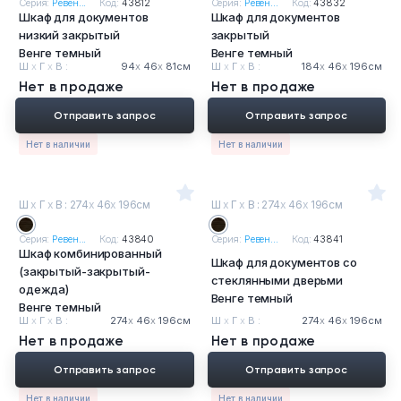
Серия:
Ревен...
Код:
43812
Серия:
Ревен...
Код:
43832
Шкаф для документов
Шкаф для документов
низкий закрытый
закрытый
Венге темный
Венге темный
Ш
х
Г
х
В :
94
х
46
х
81см
Ш
х
Г
х
В :
184
х
46
х
196см
Нет в продаже
Нет в продаже
Отправить запрос
Отправить запрос
Нет в наличии
Нет в наличии
Ш
х
Г
х
В : 274
х
46
х
196см
Ш
х
Г
х
В : 274
х
46
х
196см
Серия:
Ревен...
Код:
43840
Серия:
Ревен...
Код:
43841
Шкаф комбинированный
Шкаф для документов со
(закрытый-закрытый-
стеклянными дверьми
одежда)
Венге темный
Венге темный
Ш
х
Г
х
В :
274
х
46
х
196см
Ш
х
Г
х
В :
274
х
46
х
196см
Нет в продаже
Нет в продаже
Отправить запрос
Отправить запрос
Нет в наличии
Нет в наличии