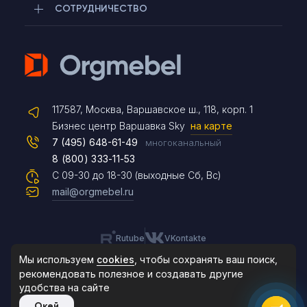
СОТРУДНИЧЕСТВО
Telegram
117587, Москва, Варшавское ш., 118, корп. 1
Max
Бизнес центр Варшавка Sky
на карте
7 (495) 648-61-49
многоканальный
8 (800) 333-11-53
Чат на сайте
С 09-30 до 18-30 (выходные Сб, Вс)
mail@orgmebel.ru
Rutube
VKontakte
8 (495) 183-47-87
По будням с 09:30 до 18:30
Мы используем
cookies
, чтобы сохранять ваш поиск,
рекомендовать
полезное и создавать другие
удобства на сайте
© 2006-2026. Orgmebel.ru
Окей