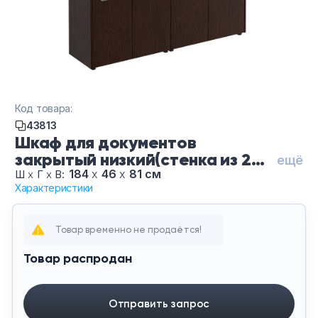
Тумбы офисные
Офисные шкафы
Офисные диваны
Код товара:
Сейфы и металлическая мебель
43813
Шкаф для документов
закрытый низкий(стенка из 2
Обеденная зона
ещё
шкафов) МЕ 306 ВТ, цвет Венге
184
х
46
х
81 см
Ш
х
Г
х
В:
Характеристики
темный
Искусственные растения
Товар временно не продаётся!
Кашпо
Товар распродан
Отправить запрос