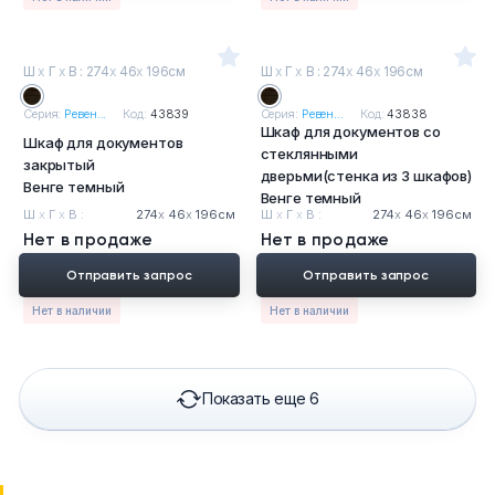
Ш
х
Г
х
В : 274
х
46
х
196см
Ш
х
Г
х
В : 274
х
46
х
196см
Серия:
Ревен...
Код:
43839
Серия:
Ревен...
Код:
43838
Шкаф для документов со
Шкаф для документов
стеклянными
закрытый
дверьми(стенка из 3 шкафов)
Венге темный
Венге темный
Ш
х
Г
х
В :
274
х
46
х
196см
Ш
х
Г
х
В :
274
х
46
х
196см
Нет в продаже
Нет в продаже
Отправить запрос
Отправить запрос
Нет в наличии
Нет в наличии
Показать еще 6