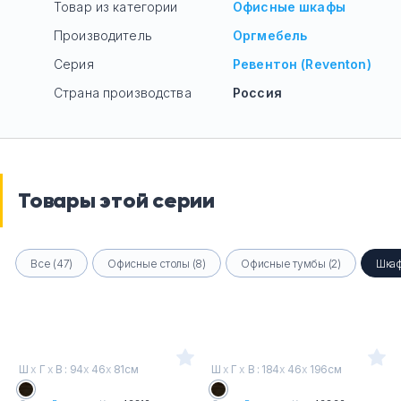
Товар из категории
Офисные шкафы
Производитель
Оргмебель
Серия
Ревентон (Reventon)
Страна производства
Россия
Товары этой серии
Все (47)
Офисные столы (8)
Офисные тумбы (2)
Шкаф
Ш
х
Г
х
В : 94
х
46
х
81см
Ш
х
Г
х
В : 184
х
46
х
196см