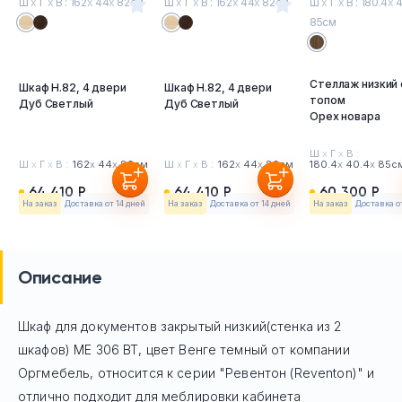
Ш
х
Г
х
В : 162
х
44
х
82см
Ш
х
Г
х
В : 162
х
44
х
82см
Ш
х
Г
х
В : 180.4
х
4
85см
Стеллаж низкий 
Шкаф H.82, 4 двери
Шкаф H.82, 4 двери
топом
Дуб Светлый
Дуб Светлый
Орех новара
Ш
х
Г
х
В :
Ш
х
Г
х
В :
162
х
44
х
82см
Ш
х
Г
х
В :
162
х
44
х
82см
180.4
х
40.4
х
85с
64 410 Р
64 410 Р
60 300 Р
На заказ
Доставка от 14 дней
На заказ
Доставка от 14 дней
На заказ
Доставка о
Описание
Шкаф для документов закрытый низкий(стенка из 2
шкафов) МЕ 306 ВТ, цвет Венге темный
от компании
Оргмебель, относится к серии "Ревентон (Reventon)" и
отлично подходит для меблировки кабинета