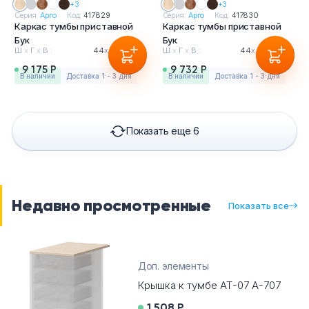
+3
+3
Серия:
Арго
Код:
417829
Серия:
Арго
Код:
417830
Каркас тумбы приставной
Каркас тумбы приставной
Бук
Бук
Ш
х
Г
х
В :
44
х
45
х
74см
Ш
х
Г
х
В :
44
х
60
х
74см
9 175 Р
9 732 Р
в наличии
Доставка 1 - 3 дня
в наличии
Доставка 1 - 3 дня
Показать еще 6
Недавно просмотренные
Показать все
Доп. элементы
Крышка к тумбе АТ-07 А-707
1 508 Р