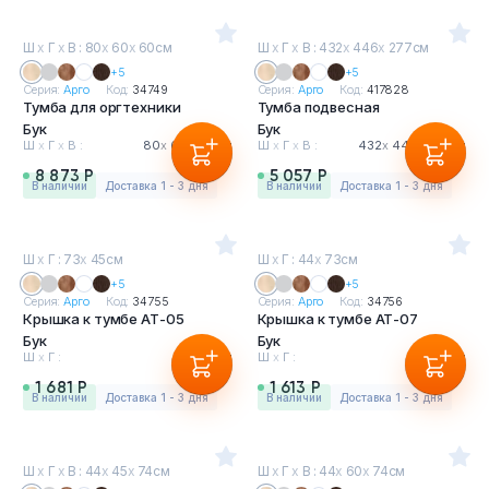
Ш
х
Г
х
В : 80
х
60
х
60см
Ш
х
Г
х
В : 432
х
446
х
277см
+5
+5
Серия:
Арго
Код:
34749
Серия:
Арго
Код:
417828
Тумба для оргтехники
Тумба подвесная
Бук
Бук
Ш
х
Г
х
В :
80
х
60
х
60см
Ш
х
Г
х
В :
432
х
446
х
277см
8 873 Р
5 057 Р
в наличии
Доставка 1 - 3 дня
в наличии
Доставка 1 - 3 дня
Ш
х
Г : 73
х
45см
Ш
х
Г : 44
х
73см
+5
+5
Серия:
Арго
Код:
34755
Серия:
Арго
Код:
34756
Крышка к тумбе АТ-05
Крышка к тумбе АТ-07
Бук
Бук
Ш
х
Г :
73
х
45см
Ш
х
Г :
44
х
73см
1 681 Р
1 613 Р
в наличии
Доставка 1 - 3 дня
в наличии
Доставка 1 - 3 дня
Ш
х
Г
х
В : 44
х
45
х
74см
Ш
х
Г
х
В : 44
х
60
х
74см