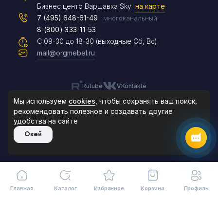
Max
Бизнес центр Варшавка Sky
на карте
7 (495) 648-61-49
многоканальный
8 (800) 333-11-53
Чат на сайте
С 09-30 до 18-30 (выходные Сб, Вс)
mail@orgmebel.ru
Rutube
VKontakte
8 (495) 183-47-87
По будням с 09:30 до 18:30
Мы используем
cookies
, чтобы сохранять ваш поиск,
рекомендовать
полезное и создавать другие
удобства на сайте
© 2006-2026. Orgmebel.ru
Окей
Продажа офисной мебели.
Все права защищены.
Главная
Каталог
Избранное
Корзина
Профиль