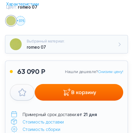
Характеристики
Тумбы офисные
Цвет:
romeo 07
Офисные шкафы
+
375
Офисные диваны
Выбранный материал:
romeo 07
Сейфы и металлическая мебель
Обеденная зона
63 090 Р
Нашли дешевле?
Снизим цену!
Искусственные растения
В корзину
Кашпо
Примерный срок доставки:
от 21 дня
Стоимость доставки
Стоимость сборки