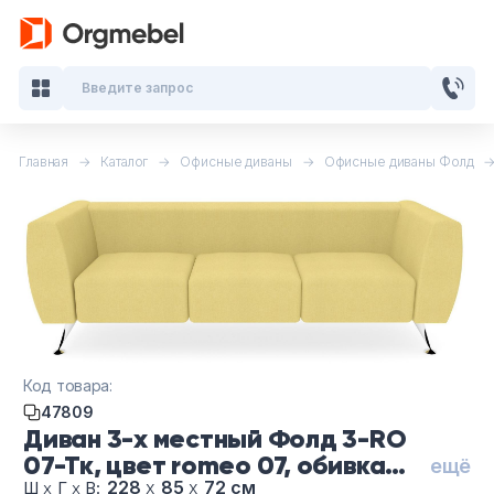
Введите запрос
Главная
Каталог
Офисные диваны
Офисные диваны Фолд
Кабинеты руководителя
Мебель для персонала
Столы для переговоров
Стойки ресепшн
Код товара:
Офисные кресла и стулья
47809
Диван 3-х местный Фолд 3-RO
Офисные столы
07-Тк, цвет romeo 07, обивка
ещё
Ткань
228
х
85
х
72 см
Ш
х
Г
х
В: