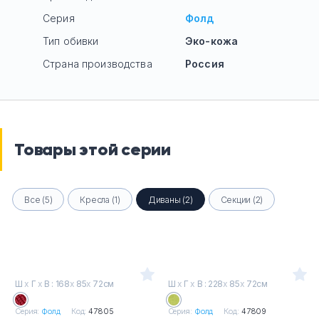
Серия
Фолд
Тип обивки
Эко-кожа
Страна производства
Россия
Товары этой серии
Все (5)
Кресла (1)
Диваны (2)
Секции (2)
Ш
х
Г
х
В : 168
х
85
х
72см
Ш
х
Г
х
В : 228
х
85
х
72см
Серия:
Фолд
Код:
47805
Серия:
Фолд
Код:
47809