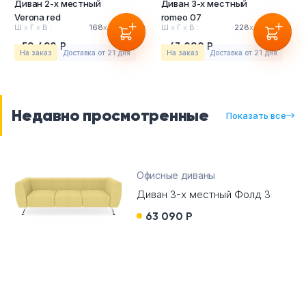
Диван 2-х местный
Диван 3-х местный
Verona red
romeo 07
Ш
х
Г
х
В :
168
х
85
х
72см
Ш
х
Г
х
В :
228
х
85
х
72см
59 490 Р
63 090 Р
На заказ
Доставка от 21 дня
На заказ
Доставка от 21 дня
Недавно просмотренные
Показать все
Офисные диваны
Диван 3-х местный Фолд 3
63 090 Р