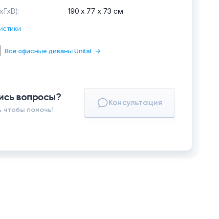
хГхВ):
190 х 77 х 73 см
истики
Все офисные диваны Unital
→
ись вопросы?
Консультация
 чтобы помочь!