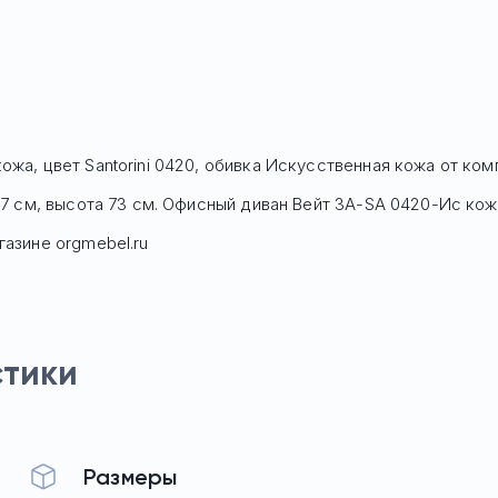
ожа, цвет Santorini 0420, обивка Искусственная кожа
от комп
 77 см, высота 73 см. Офисный диван
Вейт 3А-SA 0420-Ис кож
газине orgmebel.ru
стики
Размеры