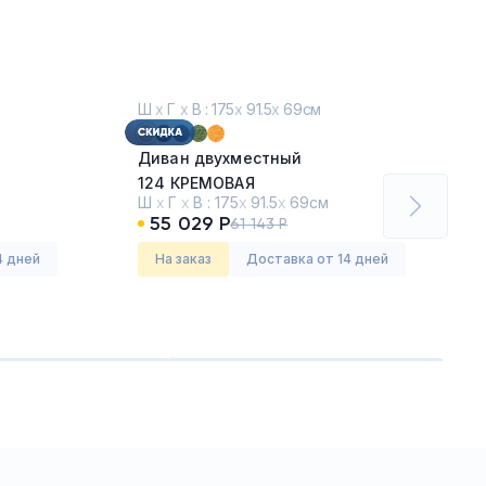
Ш
х
Г
х
В : 175
х
91.5
х
69см
Диван двухместный
124 КРЕМОВАЯ
Ш
х
Г
х
В :
175
х
91.5
х
69см
55 029 Р
61 143 Р
Серия:
Флекс
4 дней
На заказ
Доставка от 14 дней