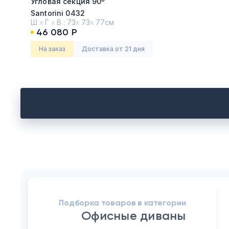
Угловая секция 90º
Santorini 0432
Ш
х
Г
х
В :
73
х
73
х
77см
46 080 Р
На заказ
Доставка от 21 дня
Подборка товаров в категории
Офисные диваны