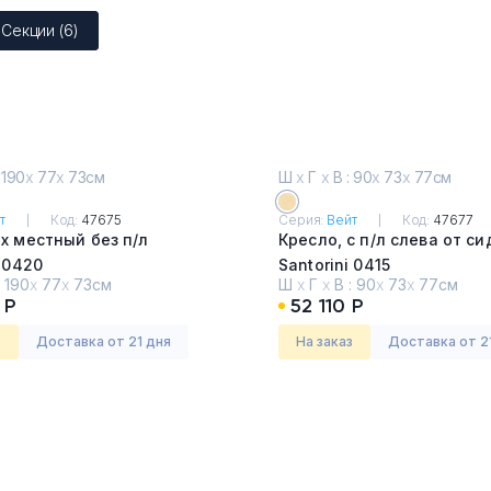
Секции (6)
 190
х
77
х
73см
Ш
х
Г
х
В : 90
х
73
х
77см
т
Код:
47675
Серия:
Вейт
Код:
47677
х местный без п/л
Кресло, с п/л слева от с
i 0420
Santorini 0415
:
190
х
77
х
73см
Ш
х
Г
х
В :
90
х
73
х
77см
 Р
52 110 Р
з
Доставка от 21 дня
На заказ
Доставка от 2