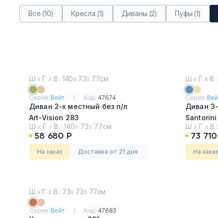
Все (10)
Кресла (1)
Диваны (2)
Пуфы (1)
Ш
х
Г
х
В : 140
х
73
х
77см
Ш
х
Г
х
В :
Серия:
Вейт
Код:
47674
Серия:
Вей
Диван 2-х местный без п/л
Диван 3-
Art-Vision 283
Santorin
Ш
х
Г
х
В :
140
х
73
х
77см
Ш
х
Г
х
В 
58 680 Р
73 710
На заказ
Доставка от 21 дня
На зака
Ш
х
Г
х
В : 73
х
73
х
77см
Серия:
Вейт
Код:
47683