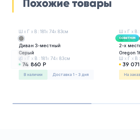
Похожие товары
Ш
х
Г
х
В : 181
х
74
х
83см
Ш
х
Г
х
В :
Диван 3-местный
2-х мес
Серый
Oregon 1
Ш
х
Г
х
В :
181
х
74
х
83см
Ш
х
Г
х
В 
74 860 Р
39 071
Серия:
Ламелла (LAMELLA)
Серия:
К
в наличии
Доставка 1 - 3 дня
На зака