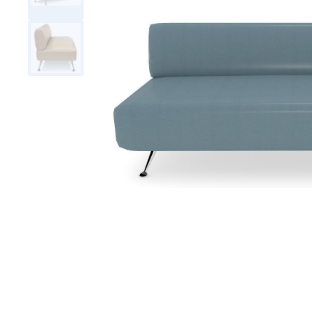
Тумбы офисные
Офисные шкафы
Офисные диваны
Сейфы и металлическая
мебель
Обеденная зона
Искусственные растения
Кашпо