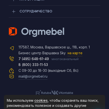
СОТРУДНИЧЕСТВО
Telegram
117587, Москва, Варшавское ш., 118, корп. 1
Max
Бизнес центр Варшавка Sky
на карте
7 (495) 648-61-49
многоканальный
8 (800) 333-11-53
Чат на сайте
С 09-30 до 18-30 (выходные Сб, Вс)
mail@orgmebel.ru
Rutube
VKontakte
8 (495) 183-47-87
По будням с 09:30 до 18:30
Мы используем
cookies
, чтобы сохранять ваш поиск,
рекомендовать
полезное и создавать другие