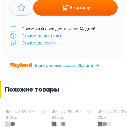
В корзину
Примерный срок доставки:
от 14 дней
Стоимость доставки
Стоимость сборки
Все офисные шкафы Skyland
→
Похожие товары
Ш
х
Г
х
В : 80
х
37
х
Ш
х
Г
х
В : 80
х
40
х
Ш
х
Г
х
В : 67
х
35.
84.9см
82.5см
75см