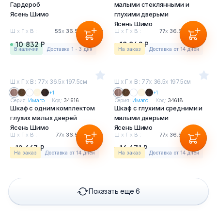
Гардероб
малыми стеклянными и
Ясень Шимо
глухими дверьми
Ясень Шимо
Ш
х
Г
х
В :
55
х
36.5
х
197.5см
Ш
х
Г
х
В :
77
х
36.5
х
197.5см
10 832 Р
18 842 Р
в наличии
Доставка 1 - 3 дня
На заказ
Доставка от 14 дней
Ш
х
Г
х
В : 77
х
36.5
х
197.5см
Ш
х
Г
х
В : 77
х
36.5
х
197.5см
+1
+1
Серия:
Имаго
Код:
34616
Серия:
Имаго
Код:
34618
Шкаф с одним комплектом
Шкаф с глухими средними и
глухих малых дверей
малыми дверьми
Ясень Шимо
Ясень Шимо
Ш
х
Г
х
В :
77
х
36.5
х
197.5см
Ш
х
Г
х
В :
77
х
36.5
х
197.5см
12 667 Р
16 471 Р
На заказ
Доставка от 14 дней
На заказ
Доставка от 14 дней
Показать еще 6