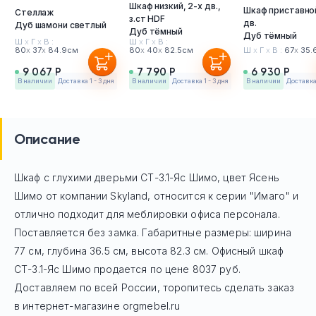
Шкаф низкий, 2-х дв.,
Шкаф приставно
Стеллаж
з.ст HDF
дв.
Дуб шамони светлый
Дуб тёмный
Дуб тёмный
Ш
х
Г
х
В :
Ш
х
Г
х
В :
80
х
37
х
84.9см
80
х
40
х
82.5см
Ш
х
Г
х
В :
67
х
35.
9 067 Р
7 790 Р
6 930 Р
в наличии
Доставка 1 - 3 дня
в наличии
Доставка 1 - 3 дня
в наличии
Доставка 
Описание
Шкаф с глухими дверьми СТ-3.1-Яс Шимо, цвет Ясень
Шимо
от компании Skyland, относится к серии "Имаго" и
отлично подходит для меблировки офиса персонала.
Поставляется без замка. Габаритные размеры: ширина
77 см, глубина 36.5 см, высота 82.3 см. Офисный шкаф
СТ-3.1-Яс Шимо
продается по цене
8037
руб.
Доставляем по всей России, торопитесь сделать заказ
в интернет-магазине orgmebel.ru