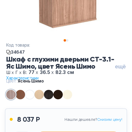
Тумбы офисные
Офисные шкафы
Офисные диваны
Код товара:
Сейфы и металлическая мебель
34647
Шкаф с глухими дверьми СТ-3.1-
Яс Шимо, цвет Ясень Шимо
Обеденная зона
ещё
77
х
36.5
х
82.3 см
Ш
х
Г
х
В:
Характеристики
Искусственные растения
Цвет:
Ясень Шимо
Кашпо
8 037 Р
Нашли дешевле?
Снизим цену!