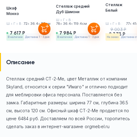
Стеллаж
Стеллаж средний
Шкаф
Белый
Дуб Шамони
Мокко
Ш
х
Г
х
В :
Ш
х
Г
х
В :
72
х
36.4
х
112см
78
х
36.4
х
119.4см
Ш
х
Г
х
В :
77
х
41
9 003 Р
7 617 Р
7 984 Р
8 373 Р
в наличии
Доставка 1 - 3 дня
в наличии
Доставка 1 - 3 дня
На заказ
Доставка о
Описание
Стеллаж средний СТ-2-Ме, цвет Металлик
от компании
Skyland, относится к серии "Имаго" и отлично подходит
для меблировки офиса персонала. Поставляется без
замка. Габаритные размеры: ширина 77 см, глубина 36.5
см, высота 120 см. Офисный шкаф
СТ-2-Ме
продается по
цене
6484
руб. Доставляем по всей России, торопитесь
сделать заказ в интернет-магазине orgmebel.ru