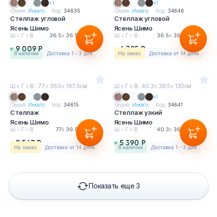
+1
+1
Серия:
Имаго
Код:
34635
Серия:
Имаго
Код:
34646
Стеллаж угловой
Стеллаж угловой
Ясень Шимо
Ясень Шимо
Ш
х
Г
х
В :
36.5
х
36.5
х
197.5см
Ш
х
Г
х
В :
36.5
х
36.5
х
120см
9 009 Р
6 395 Р
в наличии
Доставка 1 - 3 дня
На заказ
Доставка от 14 дней
Ш
х
Г
х
В : 77
х
36.5
х
197.5см
Ш
х
Г
х
В : 40.3
х
36.5
х
120см
+1
Серия:
Имаго
Код:
34615
Серия:
Имаго
Код:
34641
Стеллаж
Стеллаж узкий
Ясень Шимо
Ясень Шимо
Ш
х
Г
х
В :
77
х
36.5
х
197.5см
Ш
х
Г
х
В :
40.3
х
36.5
х
120см
9 567 Р
5 390 Р
На заказ
Доставка от 14 дней
в наличии
Доставка 1 - 3 дня
Показать еще 3