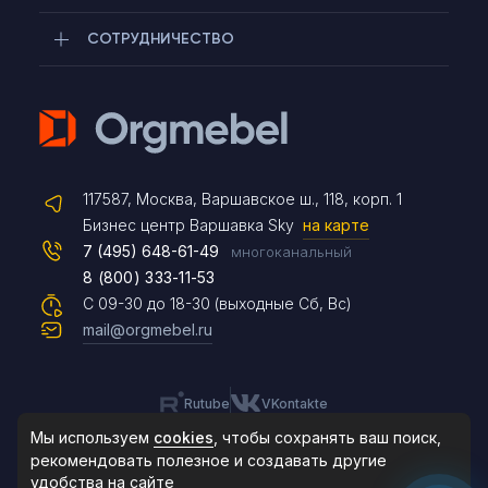
СОТРУДНИЧЕСТВО
Telegram
117587, Москва, Варшавское ш., 118, корп. 1
Max
Бизнес центр Варшавка Sky
на карте
7 (495) 648-61-49
многоканальный
8 (800) 333-11-53
Чат на сайте
С 09-30 до 18-30 (выходные Сб, Вс)
mail@orgmebel.ru
Rutube
VKontakte
8 (495) 183-47-87
По будням с 09:30 до 18:30
Мы используем
cookies
, чтобы сохранять ваш поиск,
рекомендовать
полезное и создавать другие
удобства на сайте