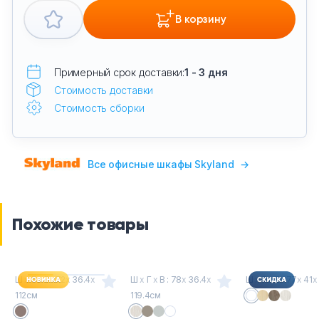
В корзину
Примерный срок доставки:
1 - 3 дня
Стоимость доставки
Стоимость сборки
Все офисные шкафы Skyland
→
Похожие товары
Ш
х
Г
х
В : 72
х
36.4
х
Ш
х
Г
х
В : 78
х
36.4
х
Ш
х
Г
х
В : 77
х
41
х
112см
119.4см