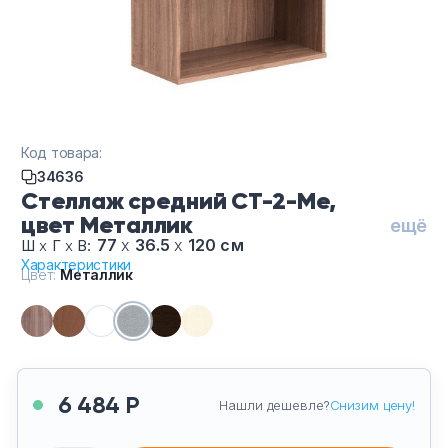
Тумбы офисные
Офисные шкафы
Офисные диваны
Код товара:
Сейфы и металлическая мебель
34636
Стеллаж средний СТ-2-Ме,
цвет Металлик
Обеденная зона
ещё
77
х
36.5
х
120 см
Ш
х
Г
х
В:
Характеристики
Искусственные растения
Цвет:
Металлик
Кашпо
6 484 Р
Нашли дешевле?
Снизим цену!