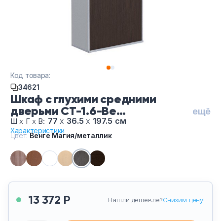
Тумбы офисные
Офисные шкафы
Офисные диваны
Код товара:
Сейфы и металлическая мебель
34621
Шкаф с глухими средними
дверьми СТ-1.6-Ве
Обеденная зона
ещё
Магияметаллик, цвет Венге
77
х
36.5
х
197.5 см
Ш
х
Г
х
В:
Характеристики
Магия/металлик
Искусственные растения
Цвет:
Венге Магия/металлик
Кашпо
13 372 Р
Нашли дешевле?
Снизим цену!