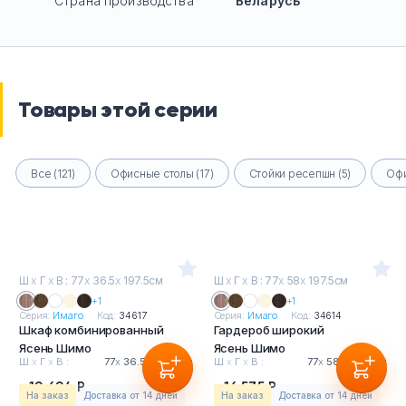
Страна производства
Беларусь
Товары этой серии
Все (121)
Офисные столы (17)
Стойки ресепшн (5)
Офи
Ш
х
Г
х
В : 77
х
36.5
х
197.5см
Ш
х
Г
х
В : 77
х
58
х
197.5см
+1
+1
Серия:
Имаго
Код:
34617
Серия:
Имаго
Код:
34614
Шкаф комбинированный
Гардероб широкий
Ясень Шимо
Ясень Шимо
Ш
х
Г
х
В :
77
х
36.5
х
197.5см
Ш
х
Г
х
В :
77
х
58
х
197.5см
19 694 Р
16 575 Р
На заказ
Доставка от 14 дней
На заказ
Доставка от 14 дней