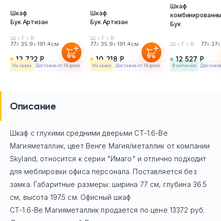
Шкаф
Шкаф
Шкаф
комбинированн
Бук Артизан
Бук Артизан
Бук
Ш
х
Г
х
В :
Ш
х
Г
х
В :
77
х
35.9
х
191.4см
77
х
35.9
х
191.4см
Ш
х
Г
х
В :
77
х
37
х
12 722 Р
10 218 Р
12 527 Р
На заказ
Доставка от 14 дней
На заказ
Доставка от 14 дней
в наличии
Доставка 
Описание
Шкаф с глухими средними дверьми СТ-1.6-Ве
Магияметаллик, цвет Венге Магия/металлик
от компании
Skyland, относится к серии "Имаго" и отлично подходит
для меблировки офиса персонала. Поставляется без
замка. Габаритные размеры: ширина 77 см, глубина 36.5
см, высота 197.5 см. Офисный шкаф
СТ-1.6-Ве Магияметаллик
продается по цене
13372
руб.