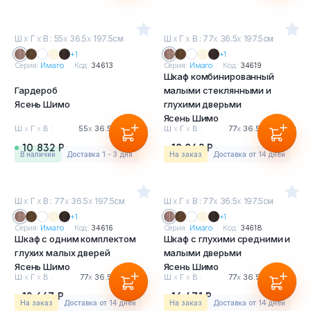
Ш
х
Г
х
В : 55
х
36.5
х
197.5см
Ш
х
Г
х
В : 77
х
36.5
х
197.5см
+1
+1
Серия:
Имаго
Код:
34613
Серия:
Имаго
Код:
34619
Шкаф комбинированный
Гардероб
малыми стеклянными и
Ясень Шимо
глухими дверьми
Ясень Шимо
Ш
х
Г
х
В :
55
х
36.5
х
197.5см
Ш
х
Г
х
В :
77
х
36.5
х
197.5см
10 832 Р
18 842 Р
в наличии
Доставка 1 - 3 дня
На заказ
Доставка от 14 дней
Ш
х
Г
х
В : 77
х
36.5
х
197.5см
Ш
х
Г
х
В : 77
х
36.5
х
197.5см
+1
+1
Серия:
Имаго
Код:
34616
Серия:
Имаго
Код:
34618
Шкаф с одним комплектом
Шкаф с глухими средними и
глухих малых дверей
малыми дверьми
Ясень Шимо
Ясень Шимо
Ш
х
Г
х
В :
77
х
36.5
х
197.5см
Ш
х
Г
х
В :
77
х
36.5
х
197.5см
12 667 Р
16 471 Р
На заказ
Доставка от 14 дней
На заказ
Доставка от 14 дней