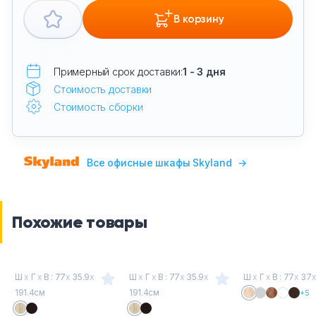
В корзину
Примерный срок доставки:
1 - 3 дня
Стоимость доставки
Стоимость сборки
Все офисные шкафы Skyland
→
Похожие товары
Ш
х
Г
х
В : 77
х
35.9
х
Ш
х
Г
х
В : 77
х
35.9
х
Ш
х
Г
х
В : 77
х
37
191.4см
191.4см
+5