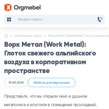
Введите запрос
Мебельные статьи
Ворк Метал (Work Metal): Глоток свежего а
Кабинеты руководителя
Ворк Метал (Work Metal):
Мебель для персонала
Глоток свежего альпийского
воздуха в корпоративном
Столы для переговоров
пространстве
Стойки ресепшн
Мебель для персонала
15.04.2020
Офисные кресла и стулья
Представьте, что вы открыли окно в душном
Офисные столы
мегаполисе и впустили в помещение прохладный,