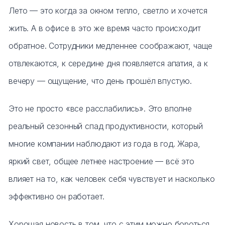
Тумбы офисные
Лето — это когда за окном тепло, светло и хочется
жить. А в офисе в это же время часто происходит
Офисные шкафы
обратное. Сотрудники медленнее соображают, чаще
Офисные диваны
отвлекаются, к середине дня появляется апатия, а к
вечеру — ощущение, что день прошёл впустую.
Сейфы и металлическая мебель
Это не просто «все расслабились». Это вполне
Обеденная зона
реальный сезонный спад продуктивности, который
Искусственные растения
многие компании наблюдают из года в год. Жара,
яркий свет, общее летнее настроение — всё это
Кашпо
влияет на то, как человек себя чувствует и насколько
эффективно он работает.
Хорошая новость в том, что с этим можно бороться.