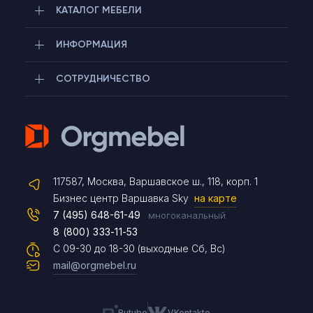
КАТАЛОГ МЕБЕЛИ
ИНФОРМАЦИЯ
СОТРУДНИЧЕСТВО
Telegram
117587, Москва, Варшавское ш., 118, корп. 1
Max
Бизнес центр Варшавка Sky
на карте
7 (495) 648-61-49
многоканальный
8 (800) 333-11-53
Чат на сайте
С 09-30 до 18-30 (выходные Сб, Вс)
mail@orgmebel.ru
Rutube
VKontakte