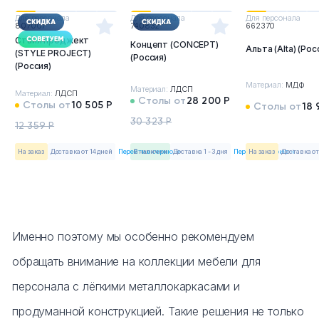
Для персонала
Для персонала
Для персонала
807007
740832
662370
Стайл проджект
Концепт (CONCEPT)
Альта (Alta) (Рос
(STYLE PROJECT)
(Россия)
(Россия)
Материал:
МДФ
Материал:
ЛДСП
Материал:
ЛДСП
Столы от
28 200 Р
Столы от
10 505 Р
Столы от
18 
30 323 Р
12 359 Р
На заказ
Доставка от 14 дней
Перейти в серию →
в наличии
Доставка 1 - 3 дня
Перейти в серию →
На заказ
Доставка от
Именно поэтому мы особенно рекомендуем
обращать внимание на коллекции мебели для
персонала с лёгкими металлокаркасами и
продуманной конструкцией. Такие решения не только