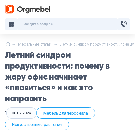
Введите запрос
Мебельные статьи
Летний синдром продуктивности: почему в
Кабинеты руководителя
Летний синдром
Мебель для персонала
продуктивности: почему в
жару офис начинает
Столы для переговоров
«плавиться» и как это
Стойки ресепшн
исправить
Офисные кресла и стулья
,
Мебель для персонала
06.07.2026
Офисные столы
Искусственные растения