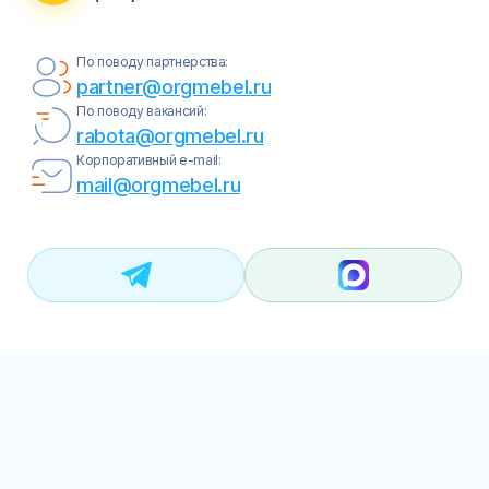
Тумбы офисные
По поводу партнерства:
Офисные шкафы
partner@orgmebel.ru
По поводу вакансий:
Офисные диваны
rabota@orgmebel.ru
Корпоративный e-mail:
mail@orgmebel.ru
Сейфы и металлическая мебель
Обеденная зона
Искусственные растения
Кашпо