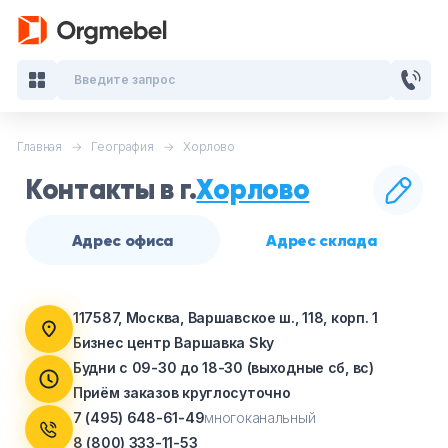
Введите запрос
Главная
География
Хорлово
Кабинеты руководителя
Контакты
в г.
Хорлово
Мебель для персонала
Адрес офиса
Адрес склада
Столы для переговоров
Стойки ресепшн
117587, Москва, Варшавское ш., 118, корп. 1
Бизнес центр Варшавка Sky
Офисные кресла и стулья
Будни с 09-30 до 18-30 (выходные сб, вс)
Приём заказов круглосуточно
Офисные столы
7 (495) 648-61-49
многоканальный
8 (800) 333-11-53