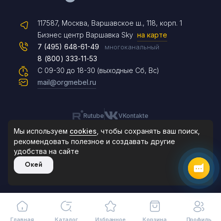
117587, Москва, Варшавское ш., 118, корп. 1
Max
Бизнес центр Варшавка Sky
на карте
7 (495) 648-61-49
многоканальный
8 (800) 333-11-53
Чат на сайте
С 09-30 до 18-30 (выходные Сб, Вс)
mail@orgmebel.ru
Rutube
VKontakte
8 (495) 183-47-87
По будням с 09:30 до 18:30
Мы используем
cookies
, чтобы сохранять ваш поиск,
рекомендовать
полезное и создавать другие
удобства на сайте
© 2006-2026. Orgmebel.ru
Окей
Продажа офисной мебели.
Все права защищены.
Главная
Каталог
Избранное
Корзина
Профиль